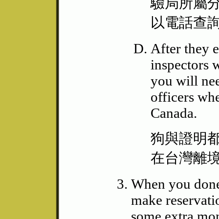
驗局所屬
以電話查
After they 
inspectors 
you will ne
officers wh
Canada.
狗與證明
在台灣離
When you done a
make reservatio
some extra mon