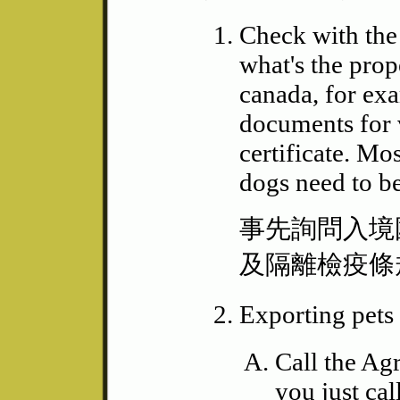
Check with the
what's the prop
canada, for ex
documents for v
certificate. Mo
dogs need to be
事先詢問入境
及隔離檢疫條
Exporting p
Call the Agr
you just cal