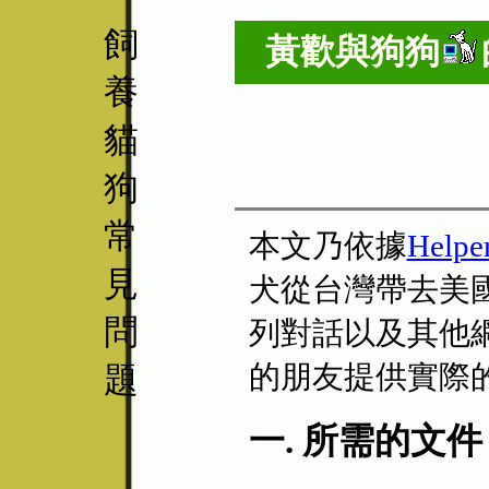
飼
黃歡與
狗狗
養
貓
狗
常
本文乃依據
Helpe
見
犬從台灣帶去美國)，D
問
列對話以及其他
的朋友提供實際
題
一. 所需的文件