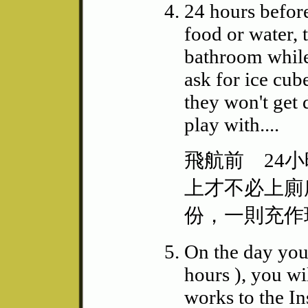
24 hours before
food or water, 
bathroom while 
ask for ice cub
they won't get 
play with....
飛航前 24
上才不必上廁
份，一則充作
On the day you l
hours ), you wi
works to the Ins