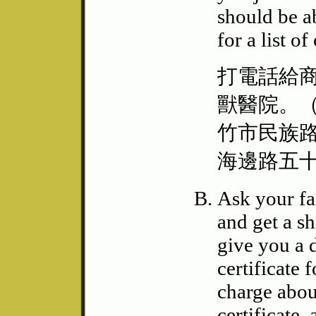
should be a
for a list o
打電話給
獸醫院。
竹市民族
海邊路五
Ask your fam
and get a sh
give you a 
certificate 
charge abou
certificate