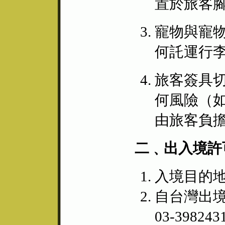
置於旅客
寵物與寵
何託運行
旅客簽具
何風險（
由旅客負
二﹑出入境許
入境目的
自台灣出境
03-39824