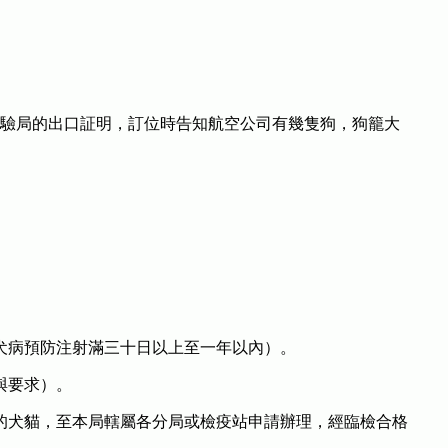
驗局的出口証明，訂位時告知航空公司有幾隻狗，狗籠大
犬病預防注射滿三十日以上至一年以內）。
與要求）。
的犬貓，至本局轄屬各分局或檢疫站申請辦理，經臨檢合格