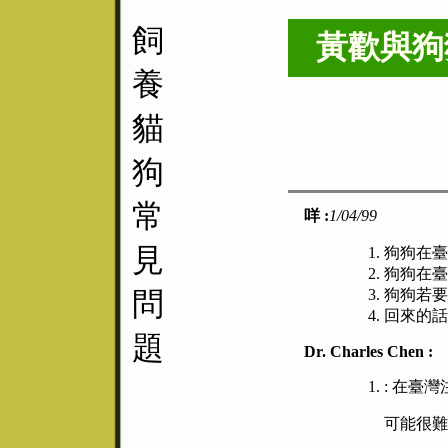
飼
黃歡與
狗
養
貓
狗
常
咩 :
1/04/99
見
狗狗在臺
狗狗在臺
問
狗狗若要
回來的話
題
Dr. Charles Chen :
: 在臺
可能很難