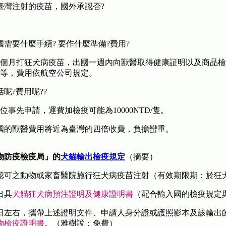
在臺灣注射的疫苗，國外承認否?
出國需要什麼手續? 要作什麼準備?費用?
個月打狂犬病疫苗，出國一週內向獸醫取得健康証明以及商品檢
等，費用依航空公司規定。
話呢?費用呢??
位事先申請，運費加檢疫可能為10000NTD/隻。
國的獸醫費用將近為臺灣的四倍收費，負擔蠻重。
物防疫檢疫局」的
犬貓輸出檢疫規定
（摘要）
認可之動物或家畜醫院施行狂犬病疫苗注射（有效期限期：於狂
出具
犬貓狂犬病預注證明及健康證明書
（配合輸入國的檢疫規定
日左右，攜帶上述證明文件、申請人身分證或護照影本及該輸出
物檢疫證明書
。（雅樹說：免費）