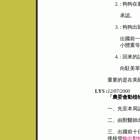
: 狗狗
承認。
: 狗狗
出國前一
小體重等
: 回來的
向駐美單
重要的是在美
LYS :
12/07/2000
「農委會動植
一、先至本局
二、由獸醫師
三、出國前十
後核發
輸出動