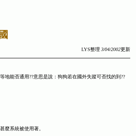
 國
LYS整理
3/04/2002
更新
地能否通用??意思是說：狗狗若在國外失蹤可否找的到??
甚麼系統被使用著。