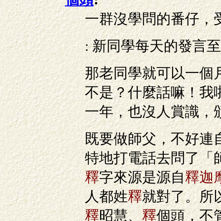
一群沒學問的番仔，
: 新同學每天的發言至
那老同學就可以一個月發
不是？什麼話嘛！我啦
一年，也沒人賞識，
既要做師父，不好連
特地打電話去問了「
釋
字來源是源自
釋迦
人都姓
釋
就對了。所
釋
昭慧、
釋
個頭，不