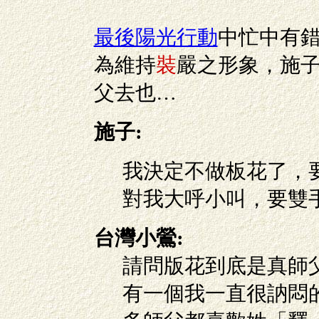
最後陽光行動
中忙中有
為維持
裝
嚴之形象，施
父去也…
施子:
我決定不做板花了，
對我大呼小叫，要雙
台灣小鶯:
請問版花到底是真師
有一個我一直很訥悶