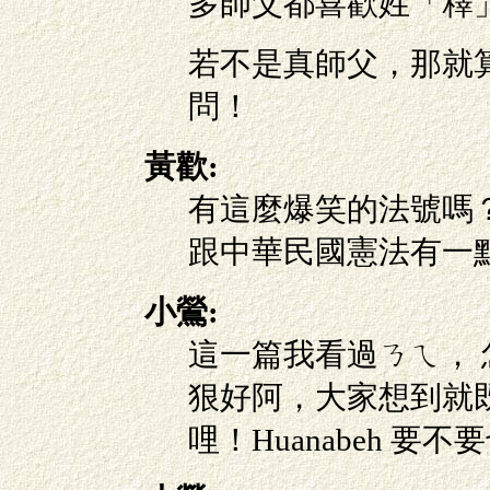
多師父都喜歡姓「釋
若不是真師父，那就
問！
黃歡:
有這麼爆笑的法號嗎
跟中華民國憲法有一
小鶯:
這一篇我看過ㄋㄟ，
狠好阿，大家想到就
哩！Huanabeh 要