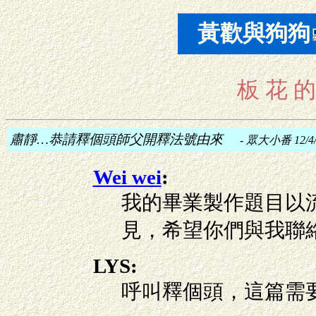
黃歡與
狗狗
板 花 的
肅靜…恭請釋個頭師父開釋法號由來
-
眾大小番 12/4/
Wei wei
:
我的畢業製作題目以
見，希望你們與我聯絡
LYS:
呼叫釋個頭，這篇需