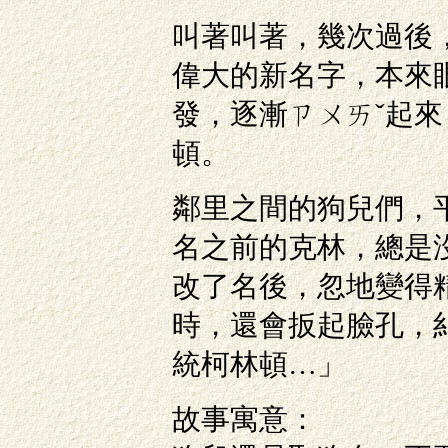
叫著叫著，幾次過後
偉大的新名字，本來
發，逐漸ㄗㄨㄞˇ起
頓。
鄰里之間的狗兒們，
名之前的克林，總是
改了名後，忽地變得
時，還會扳起臉孔，糾
統柯林頓…」
故事寓意：