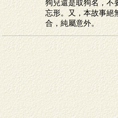
狗兒還是取狗名，不
忘形。又，本故事絕無
合，純屬意外。