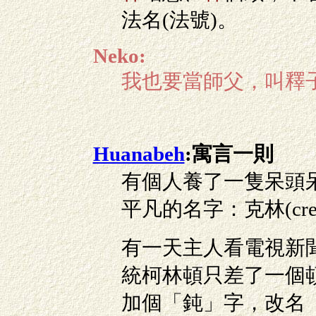
法名(法號)。
Neko:
我也要當師父，叫釋
Huanabeh
:寓言一則
有個人養了一隻呆頭
平凡的名字：克林(cre
有一天主人看電視新
統柯林頓只差了一個
加個「鈍」字，改名