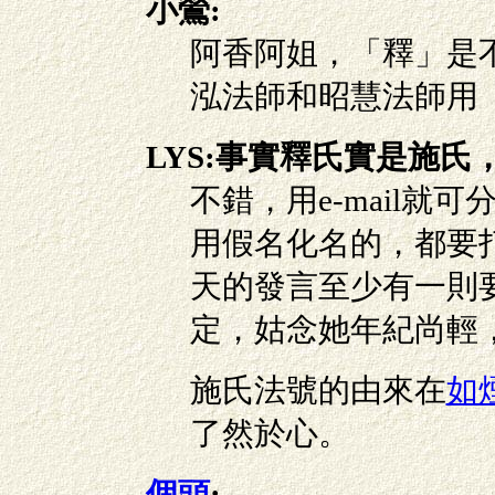
小鶯:
阿香阿姐，「釋」是
泓法師和昭慧法師用
LYS:事實釋氏實是施氏
不錯，用e-mail
用假名化名的，都要打
天的發言至少有一則要
定，姑念她年紀尚輕
施氏法號的由來在
如
了然於心。
個頭
: