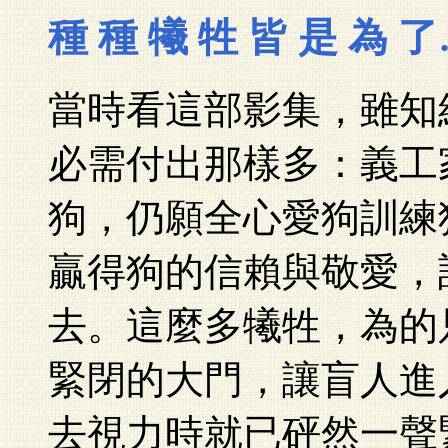
種 種 犧 牲 皆 是 為 
當時看這部影集，雖知
必需付出那樣多：義工
狗，仍願全心愛狗訓練
贏得狗的信賴與敬愛，
去。這麼多犧牲，為的
緊閉的大門，讓盲人進
去視力時就已砰然一聲