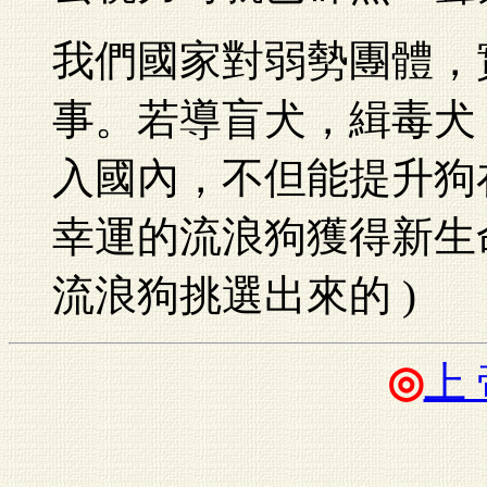
我們國家對弱勢團體，
事。若導盲犬，緝毒犬
入國內，不但能提升狗
幸運的流浪狗獲得新生
流浪狗挑選出來的 )
◎
上 