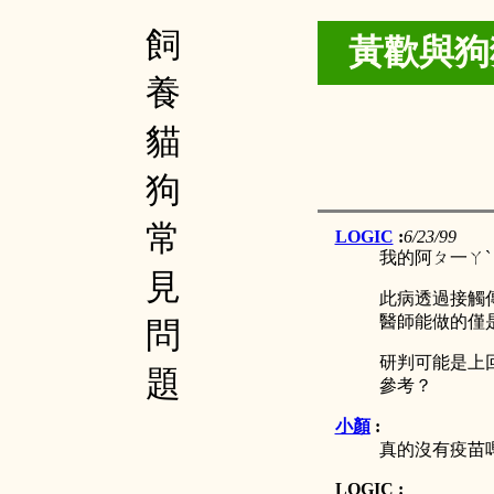
飼
黃歡與
狗
養
貓
狗
常
LOGIC
:
6/23/99
我的阿ㄆ一ㄚ
見
此病透過接觸
醫師能做的僅
問
研判可能是上
題
參考？
小顏
:
真的沒有疫苗
LOGIC :