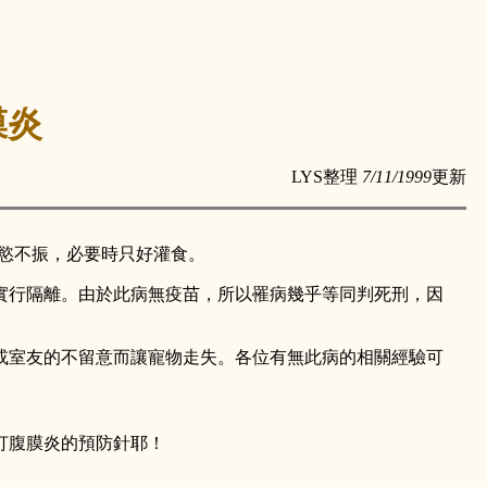
膜炎
LYS整理
7/11/1999
更新
慾不振，必要時只好灌食。
實行隔離。由於此病無疫苗，所以罹病幾乎等同判死刑，因
或室友的不留意而讓寵物走失。各位有無此病的相關經驗可
打腹膜炎的預防針耶！