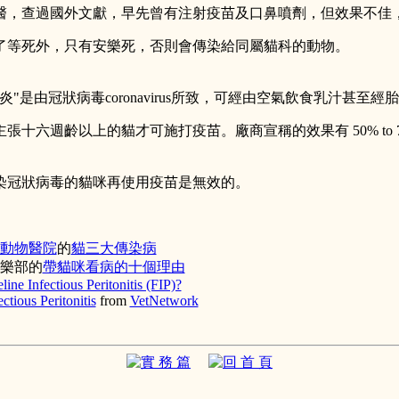
醫，查過國外文獻，早先曾有注射疫苗及口鼻噴劑，但效果不佳
了等死外，只有安樂死，否則會傳染給同屬貓科的動物。
炎"是由冠狀病毒coronavirus所致，可經由空氣飲食乳汁甚至
張十六週齡以上的貓才可施打疫苗。廠商宣稱的效果有 50% to 70
染冠狀病毒的貓咪再使用疫苗是無效的。
動物醫院
的
貓三大傳染病
樂部的
帶貓咪看病的十個理由
line Infectious Peritonitis (FIP)?
ectious Peritonitis
from
VetNetwork
實 務 篇
回 首 頁