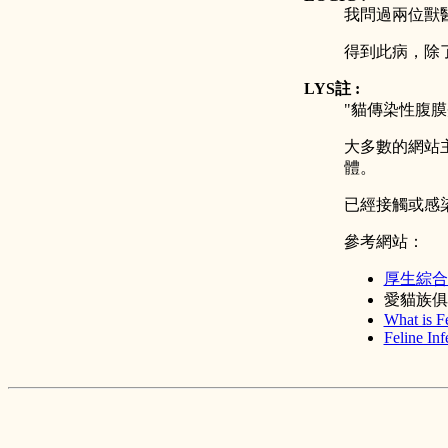
我問過兩位獸
得到此病，除
LYS註 :
"貓傳染性腹膜
大多數的網站主
體。
已經接觸或感
參考網站：
厚生綜合
愛貓族俱
What is Fe
Feline Inf