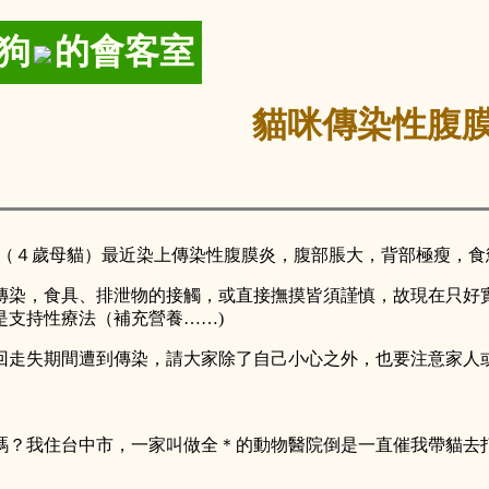
狗
的會客室
貓咪傳染性腹
ˋ（４歲母貓）最近染上傳染性腹膜炎，腹部脹大，背部極瘦，食
傳染，食具、排泄物的接觸，或直接撫摸皆須謹慎，故現在只好
是支持性療法（補充營養……)
回走失期間遭到傳染，請大家除了自己小心之外，也要注意家人
嗎？我住台中市，一家叫做全＊的動物醫院倒是一直催我帶貓去