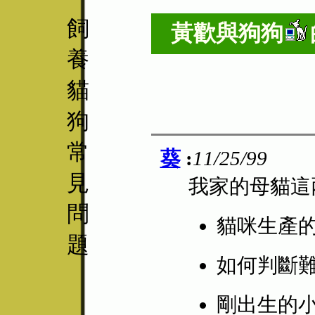
飼
黃歡與
狗狗
養
貓
狗
常
葵
:
11/25/99
見
我家的母貓這
問
貓咪生產
題
如何判斷
剛出生的