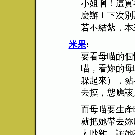
小姐啊！這實
麼辦！下次別
若不結紮，本
米果
:
要看母喵的個
喵，看妳的母
躲起來），黏
去摸，怹應該
而母喵要生產
就把她帶去妳
太吵雜，讓她