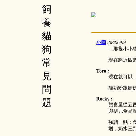
飼
養
貓
小顏
:
08/06/99
狗
…那隻小小
常
現在將近四
Toro :
見
現在就可以
問
貓奶粉跟斷
Rocky :
題
餵食量從五
與嬰兒食品
強調一點：
增，奶水三