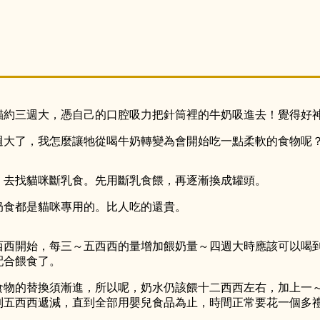
貓約三週大，憑自己的口腔吸力把針筒裡的牛奶吸進去！覺得好
週大了，我怎麼讓牠從喝牛奶轉變為會開始吃一點柔軟的食物呢
，去找貓咪斷乳食。先用斷乳食餵，再逐漸換成罐頭。
奶食都是貓咪專用的。比人吃的還貴。
西西開始，每三～五西西的量增加餵奶量～四週大時應該可以喝
配合餵食了。
食物的替換須漸進，所以呢，奶水仍該餵十二西西左右，加上一
到五西西遞減，直到全部用嬰兒食品為止，時間正常要花一個多