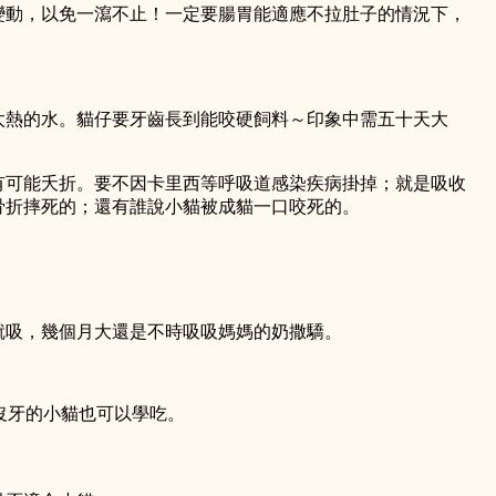
變動，以免一瀉不止！一定要腸胃能適應不拉肚子的情況下，
太熱的水。貓仔要牙齒長到能咬硬飼料～印象中需五十天大
有可能夭折。要不因卡里西等呼吸道感染疾病掛掉；就是吸收
骨折摔死的；還有誰說小貓被成貓一口咬死的。
。
就吸，幾個月大還是不時吸吸媽媽的奶撒驕。
使沒牙的小貓也可以學吃。