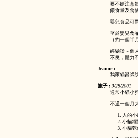
要不斷注意
餵食量及食
嬰兒食品可
至於嬰兒食
（約一個半
經驗談～個
不良，體力
Jeanne :
我家貓醫師
施子 :
9/28/2001
通常小貓小
不過一個月
人的小
小貓罐
小貓乾