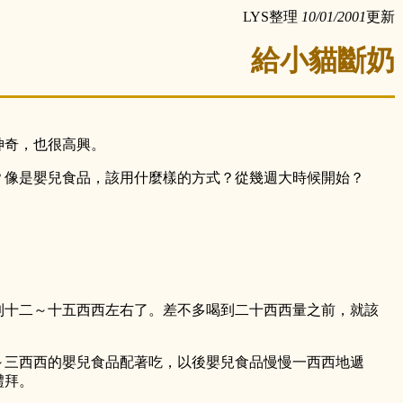
LYS整理
10/01/2001
更新
給小貓斷奶
神奇，也很高興。
？像是嬰兒食品，該用什麼樣的方式？從幾週大時候開始？
到十二～十五西西左右了。差不多喝到二十西西量之前，就該
～三西西的嬰兒食品配著吃，以後嬰兒食品慢慢一西西地遞
禮拜。