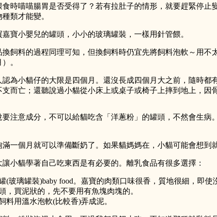
餵食時喵喵腸胃是否受得了？若有拉肚子的情形，就要趕緊停止
物種類才能變。
買嘉寶小嬰兒的罐頭，小小的玻璃罐裝，一樣用針管餵。
品換飼料的過程同理可知，但換飼料時仍宜先將飼料泡軟～用不
月）。
人認為小貓仔的大限是四個月。還沒長成四個月大之前，隨時都
不支而亡；還聽說過小貓從小床上或桌子或椅子上摔到地上，因
說要注意成分，不可以給貓吃含「洋蔥粉」的罐頭，不然會生病
狗滿一個月就可以準備斷奶了。如果貓媽媽在，小貓可能會想到
大讓小貓學著自己吃東西是有必要的。離乳食品有很多選擇：
罐(玻璃罐裝)baby food。嘉寶的肉類口味很香，質地很細，即
頭，買泥狀的，先不要用有魚塊肉塊的。
飼料用溫水泡軟(比較香)弄成泥。