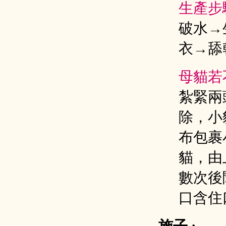
生產步
破水→
衣→舔
母貓若
紮緊兩
除，小
布包裹
貓，由
數次後
口含住