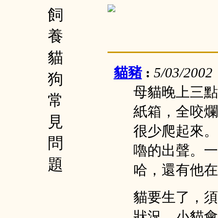
飼
養
貓
貓豬
:
5/03/2002
狗
母貓晚上三點
常
紙箱，全咬爛
見
很少爬起來。
問
嚕的出聲。一
題
哈，還有他在
貓要生了，須
狀況，小貓會