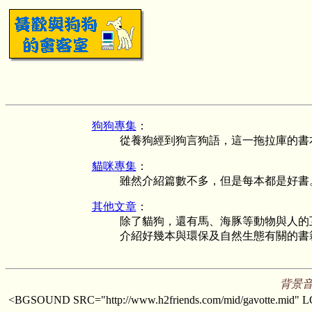
狗狗專集
：
從養狗經到狗言狗語，這一拖拉庫的書
貓咪專集
：
雖然介紹篇數不多，但是每本都是好書
其他文章
：
除了貓狗，還有馬、海豚等動物與人的
介紹好幾本與環保及自然生態有關的書
背景
<BGSOUND SRC="http://www.h2friends.com/mid/gavotte.mid"