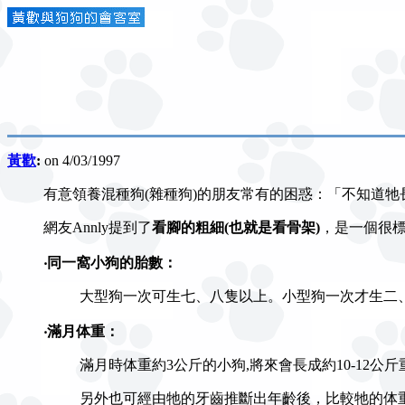
黃歡
:
on 4/03/1997
有意領養混種狗(雜種狗)的朋友常有的困惑：「不知道
網友Annly提到了
看腳的粗細(也就是看骨架)
，是一個很
‧同一窩小狗的胎數：
大型狗一次可生七、八隻以上。小型狗一次才生二
‧滿月体重：
滿月時体重約3公斤的小狗,將來會長成約10-12
另外也可經由牠的牙齒推斷出年齡後，比較牠的体