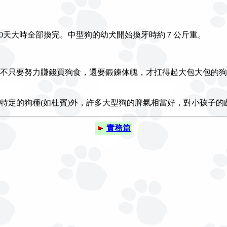
約160天大時全部換完。中型狗的幼犬開始換牙時約７公斤重。
不只要努力賺錢買狗食，還要鍛鍊体魄，才扛得起大包大包的狗
特定的狗種(如杜賓)外，許多大型狗的脾氣相當好，對小孩子的
實務篇