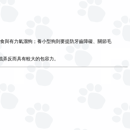
食與有力氣溜狗；養小型狗則要提防牙齒障礙、關節毛
戲弄反而具有較大的包容力。