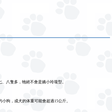
七、八隻多，牠絕不會是嬌小玲瓏型。
重的小狗，成犬的体重可能會超過15公斤。