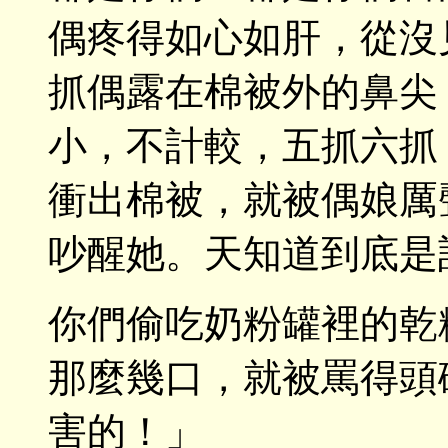
偶疼得如心如肝，從沒
抓偶露在棉被外的鼻尖
小，不計較，五抓六抓
衝出棉被，就被偶娘厲
吵醒她。天知道到底是
你們偷吃奶粉罐裡的乾
那麼幾口，就被罵得頭破
害的！」