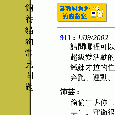
飼
養
貓
911
:
1/09/2002
狗
請問哪裡可以
常
超級愛活動的
見
鐵鍊才拉的住
問
奔跑、運動、
題
沛芸 :
偷偷告訴你 
美）。守衛很