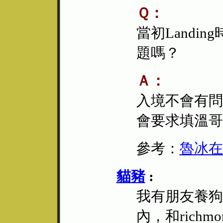
Ｑ：
當初Land
題嗎？
Ａ：
入境不會有問
會要求填溫哥
參考：
魯冰在
貓豬
:
我有朋友養狗
內，和richmo