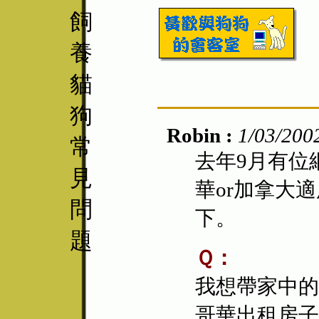
飼
養
貓
狗
Robin :
1/03/200
常
去年9月有位
見
華or加拿大
問
下。
題
Ｑ：
我想帶家中的
哥華出租房子可