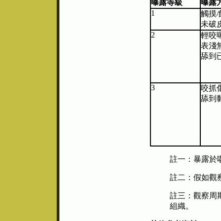
曝露等級
曝露
1
觸摸
未破
2
輕咬
表淺
舔到
3
咬抓
舔到
註一：暴露於
註二：假如觀
註三：觀察周
組織。