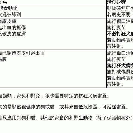
方式
採行步驟
/餵食動物
動物確無狂
皮處被舔到
若病史不明
曝露皮膚
施行傷口治
無出血的抓傷
施打疫苗
已破皮的皮膚
不必打狂犬
若動物經實
苗注射。
傷已穿透表皮引起出血
施行傷口治
黏膜
施打疫苗
施打狂犬病
施打破傷風
若動物經實
苗注射。
囓齒類，家兔和野兔，很少需要特定的抗狂犬病處置。
察的是顯然很健康的狗或貓，或其來自低危險區，可延緩處置。
期只應用到狗和貓。其他的家畜的和野生動物（除了保護物種外