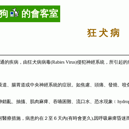
狗
的會客室
狂 犬 病
的疾病，由狂犬病病毒(Rabies Virus)侵犯神經系統，所
吸道、腸胃道或中央神經系統的症狀。如焦慮、頭痛、發燒、咬
錯亂、抽搐、肌肉麻痺、吞嚥困難、流口水、恐水現象﹝hydrop
何醫療措施，病患約在２至６天內(有時會更久),因呼吸麻痺昏迷