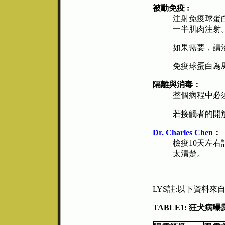
被動免疫 :
注射免疫球蛋白
一半肌肉注射
如果需要，請
免疫球蛋白為
隔離與消毒：
整個病程中必
若接觸者的開
Dr. Charles Chen
：
檢疫10天左
太清楚。
LYS註:以下資料
TABLE1: 狂犬病