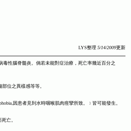
LYS整理
5/14/2009
更新
引起的病毒性腦脊髓炎。倘若未能對症治療，死亡率幾近百分之
傷部位之異樣感等等。
hobia,因患者見到水時咽喉肌肉痙攣所致。﹞皆可能發生。
而死亡。