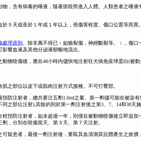
動物，含有病毒的唾液，隨著抓咬而進入人體。人類患者之唾液
而短於５天或長於１年或１年以上，視傷害程度、傷口位置等而異
傷處理原則
。除非萬不得已﹝如臉裂傷，神經斷裂等。﹞，傷口
可影響血液及其他分泌液順暢地流出。
之動物咬傷後，應在48小時內儘快地注射狂犬病免疫球蛋白(被
角肌之部位以皮下或肌肉注射方式接種。不可打臀部。
過預防注射者，總共要注五劑1.0ml之量。第一劑儘可能在被染
同之部位注射),其餘的則於第一劑注射後之第3、7、14和30天
程預防注射者，如未超過一年，則僅在被動物咬傷後立即追加一劑(
三劑，分別在咬傷當天、第３天、第７天注射。
之可疑患者，最後一劑注射後，要取其血清測其抗體產生之效價