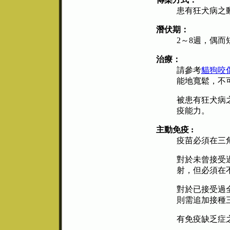
患有狂犬病之
潛伏期：
2～8週，偶
治療：
請參考
貓狗咬
能地寬鬆，不
被患有狂犬病
疫能力。
主動免疫 :
疫苗必須在三
對於未曾接受
射，但必須在不
對於已接受過全
則需追加接種
有免疫缺乏症