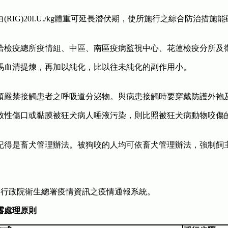
(RIG)20I.U./kg體重可延長潛伏期，使所施行之綜合防治
。
洽檢疫總所疫情組、中區、南區疫病監視中心、花蓮檢疫分所及
馬血清提煉，再加以純化，比以往未純化的副作用小。
須嚴禁接觸患者之呼吸道分泌物。與病患接觸時要穿戴防護外袍
放性傷口或黏膜被狂犬病人唾液污染，則比照被狂犬病動物咬傷
右記得是畜犬管理辦法。被狗咬的人均可依畜犬管理辦法，強制飼
來自行政院衛生總署疫情資訊之疫情通報系統。
曝露處理原則