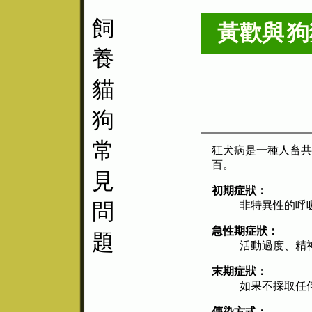
飼
黃歡與
狗
養
貓
狗
常
狂犬病是一種人畜共通
百。
見
初期症狀：
問
非特異性的呼
急性期症狀：
題
活動過度、精神
末期症狀：
如果不採取任
傳染方式：