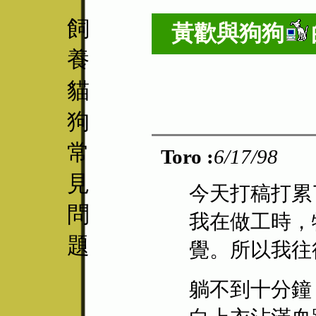
飼
黃歡與
狗狗
養
貓
狗
常
Toro :
6/17/98
見
今天打稿打累
問
我在做工時，
題
覺。所以我往
躺不到十分鐘