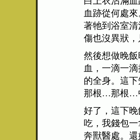
白上衣沾滿血
血跡從何處來
著牠到浴室清
傷也沒異狀，
然後想做晚飯
血，一滴一滴
的全身。這下
那根…那根…
好了，這下晚
吃，我錢包一
奔獸醫處。還