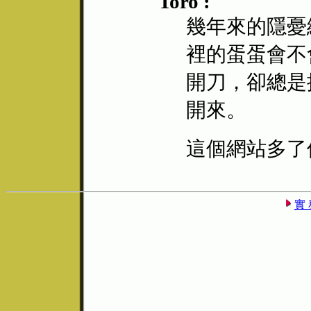
Toro :
幾年來的隱憂
裡的蛋蛋會不
開刀，卻總是
開來。
這個網站多了
實 