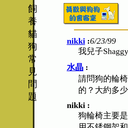
飼
養
貓
nikki
:
6/23/99
狗
我兒子Sha
常
水晶
:
見
請問狗的輪椅
問
的？大約多少
題
nikki :
狗輪椅主要是
用不銹鋼架和