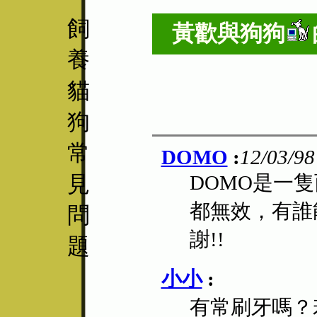
飼
黃歡與
狗狗
養
貓
狗
常
DOMO
:
12/03/98
見
DOMO是一
都無效，有誰
問
謝!!
題
小小
:
有常刷牙嗎？