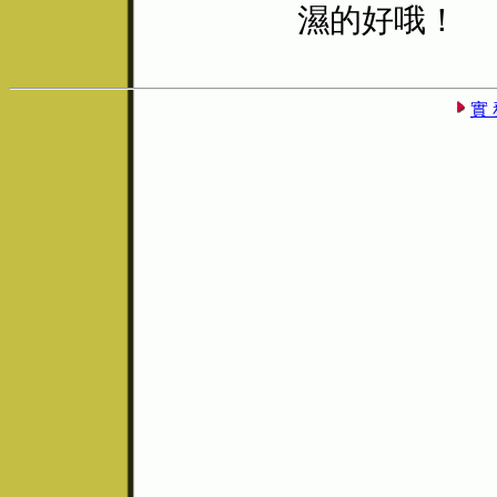
濕的好哦！
實 