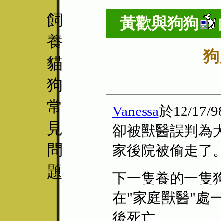
飼
黃歡與
狗狗
養
狗
貓
狗
常
Vanessa
於12/17/
見
卻被獸醫誤判為
問
家後院被偷走了
題
下一隻養的一隻
在"家庭獸醫"
後死亡。