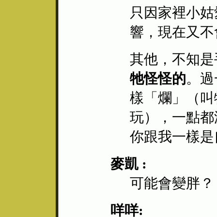
只因家裡小姑
響，現在又不
其他，不知是
牠怪怪的
。過
樣「爛」（叫
玩），一點都
你跟我一樣是
麥凱 :
可能會變胖？
咩咩: