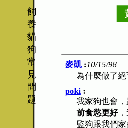
飼
養
貓
狗
常
麥凱
:
10/15/98
見
為什麼做了絕
問
poki
:
題
我家狗也會，
前食慾更好
，
監狗跟我們家