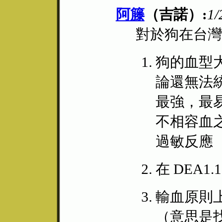
阿籐
（吉諾）:
1/
對於狗在台灣
狗的血型
論還無法統
最強，最
不相容血
過敏反應
在 DEA
輸血原則上
（意思是找