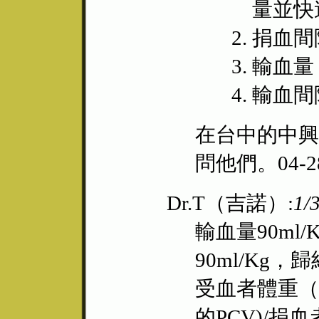
量並快
捐血間
輸血量：
輸血間
在台中的中興
問他們。04-28
Dr.T（吉諾）:
1/
輸血量90ml
90ml/Kg
受血者體重（K
的PCV)/捐