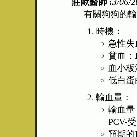
莊獸醫師 :
3/06/2
有關狗狗的輸
時機：
急性失血
貧血：
血小板
低白蛋
輸血量：
輸血量＝
PCV-
預期的P