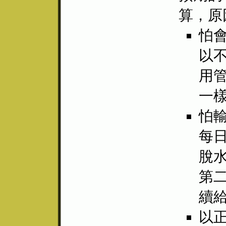
算，原
怕
以
用
一
怕
每日
脫水
第
續
以