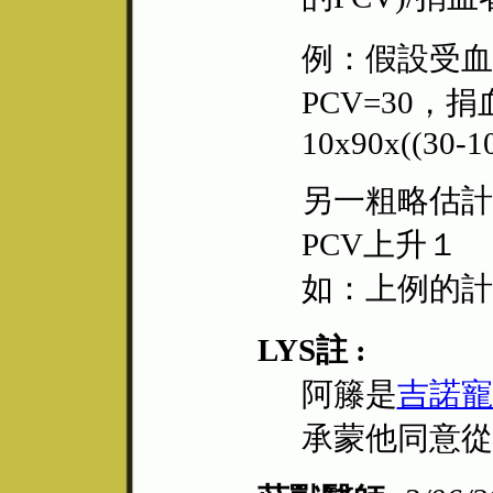
例：假設受血者
PCV=30，捐
10x90x((30-10
另一粗略估計
PCV上升１
如：上例的計算 
LYS註 :
阿籐是
吉諾寵
承蒙他同意從