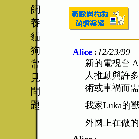
飼
養
貓
狗
Alice
:
12/23/99
新的電視台 An
常
人推動與許多
見
術或車禍而需
問
題
我家Luka
外國正在做的