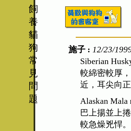
飼
養
貓
狗
施子 :
12/23/199
常
Siberian
見
較綿密較厚，
近，耳尖向正
問
題
Alaskan 
巴上揚並上捲
較急燥兇悍。