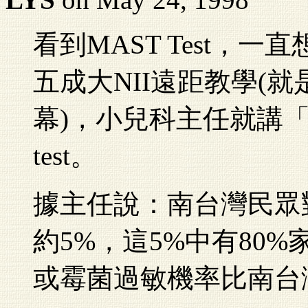
看到MAST Test，
五成大NII遠距教學(
幕)，小兒科主任就講「
test。
據主任說：南台灣民眾
約5%，這5%中有80%
或霉菌過敏機率比南台