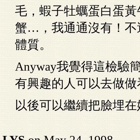
毛，蝦子牡蠣蛋白蛋黃
蟹…，我通通沒有！不
體質。
Anyway我覺得這檢驗
有興趣的人可以去做做
以後可以繼續把臉埋在妹
LYS
on May 24, 1998