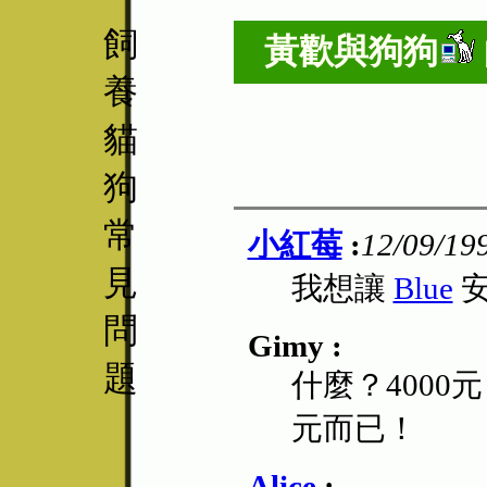
飼
黃歡與
狗狗
養
貓
狗
常
小紅莓
:
12/09/19
見
我想讓
Blue
安
問
Gimy :
題
什麼？4000
元而已！
Alice
: