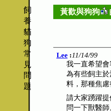
飼
黃歡與
狗狗
養
貓
狗
常
Lee
:
11/14/99
見
我一直希望會
為有些飼主於
問
料，那種焦慮
題
請大家踴躍提
問一下獸醫師