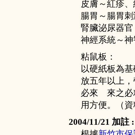
皮膚～紅疹、
腸胃～腸胃刺
腎臟泌尿器官
神經系統～神
粘鼠板：
以硬紙板為基
放五年以上，
必來 來之必
用方便。（資
2004/11/21 加註 :
根據
新竹市保