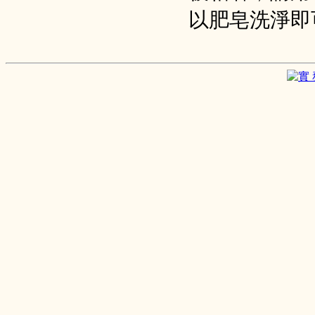
以肥皂洗淨即
實 