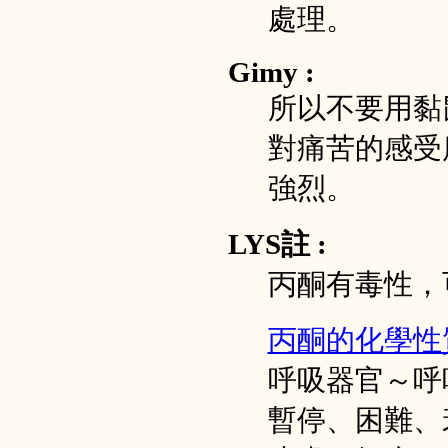
處理。
Gimy :
所以不要用黏
對痛苦的感受
強烈。
LYS註 :
丙酮有毒性，
丙酮的化學性
呼吸器官～呼
暫停、困難、