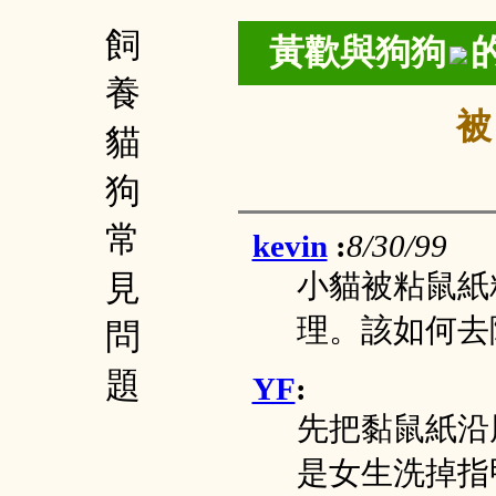
飼
黃歡與
狗狗
養
被
貓
狗
常
kevin
:
8/30/99
見
小貓被粘鼠紙
理。該如何去
問
題
YF
:
先把黏鼠紙沿
是女生洗掉指