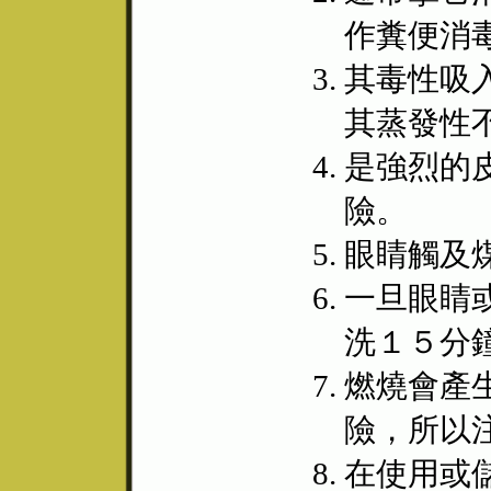
作糞便消
其毒性吸
其蒸發性
是強烈的
險。
眼睛觸及
一旦眼睛
洗１５分
燃燒會產
險，所以
在使用或