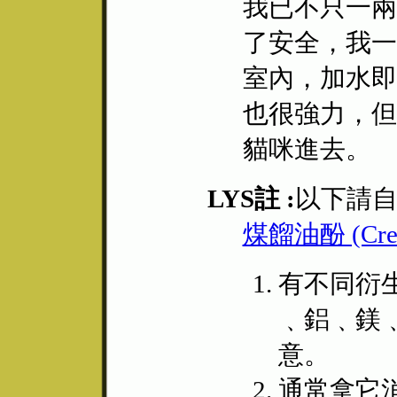
我已不只一兩
了安全，我一
室內，加水即
也很強力，但
貓咪進去。
LYS註 :
以下請
煤餾油酚 (Cres
有不同衍
﹑鋁﹑鎂
意。
通常拿它