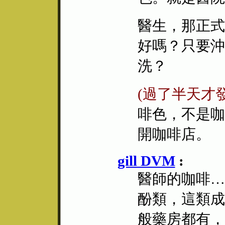
醫生，那正式
好嗎？只要沖
洗？
(過了半天才
啡色，不是咖
開咖啡店。
gill DVM
:
醫師的咖啡…
酚類，這類成
般藥房都有，4