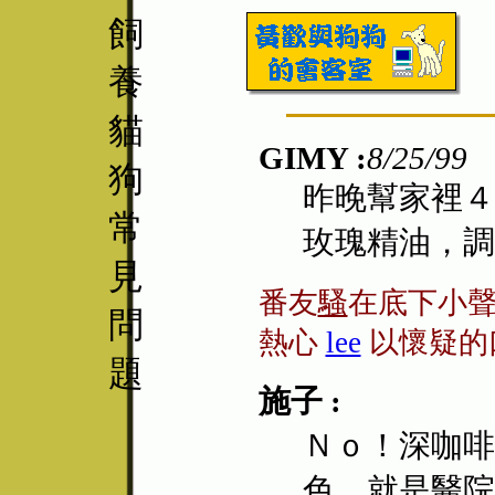
飼
養
貓
GIMY :
8/25/99
狗
昨晚幫家裡４
常
玫瑰精油，調
見
番友
騷
在底下小
問
熱心
lee
以懷疑的
題
施子 :
Ｎｏ！深咖啡
色。就是醫院