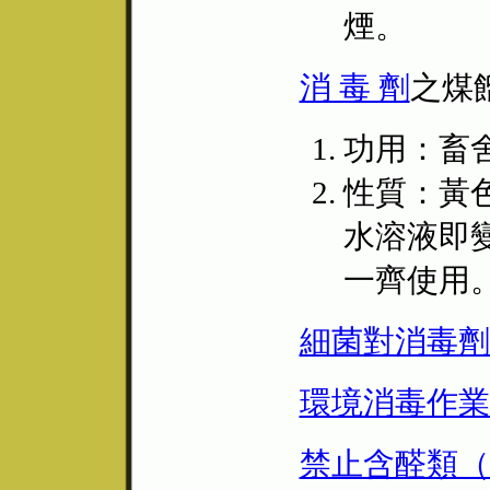
煙。
消 毒 劑
之煤
功用：畜
性質：黃
水溶液即
一齊使用
細菌對消毒劑
環境消毒作業
禁止含醛類（A