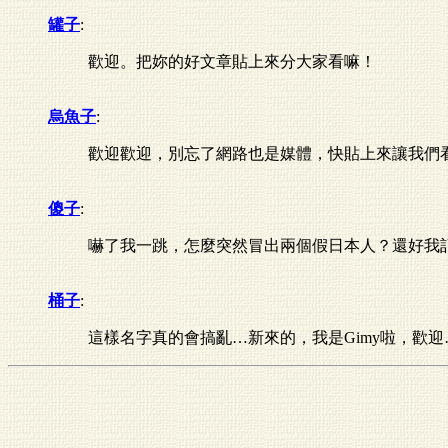
罐子
:
歡迎。把妳的好文章貼上來分大家看嘛！
烏魚子
:
歡迎歡迎，別忘了網路也是媒體，快貼上來讓我們
傻子
:
嚇了我一跳，怎麼突然冒出兩個假日本人？還好我
桶子
:
這樣名字真的會搞亂…新來的，我是Gimy啦，歡