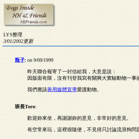
LYS整理
3/01/2002更新
瓶子
: on 9/09/1999
昨天聯合報寄了一封信給我，大意是說：
因版面有限，沒有刊登我寫有關興大實驗動物一事
我們應該
善用媒體宣導
愛護動物。
班長Toro
:
歡迎妳來坐，再謝謝妳的意見，非常好的意見。
有空常來玩，這裡很隨便，不見得只討論流浪狗問