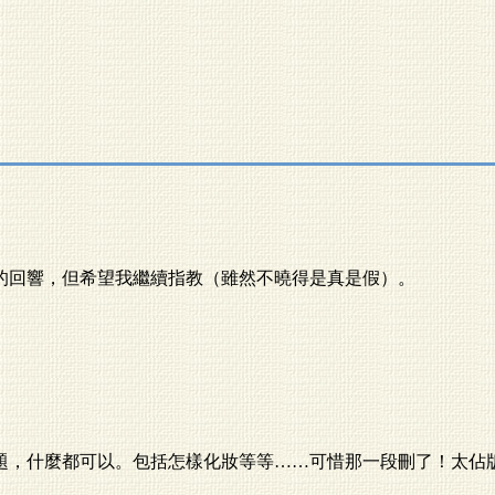
的回響，但希望我繼續指教（雖然不曉得是真是假）。
題，什麼都可以。包括怎樣化妝等等……可惜那一段刪了！太佔