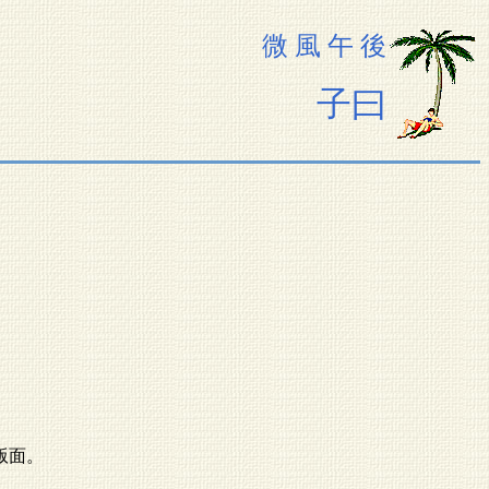
微 風 午 後
子曰
版面。