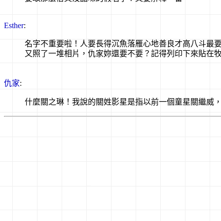
Esther
:
名字不重要啦！人要長得沉魚落雁心地善良才高八斗最要
又照了一堆相片，仇家妳還要不要？記得列印下來貼在
仇家
:
什麼關之琳！我說的關姓影星是指以前一個童星關繼威