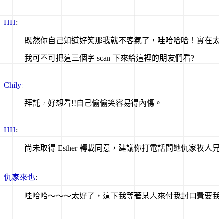
HH
:
既然你自己知道好笑那我就不客氣了，哇哈哈哈！實在
我可不可把這三個字 scan 下來給這裡的朋友們看?
Chily
:
拜託，好想看!!自己偷偷笑容易得內傷。
HH
:
尚未取得 Esther 轉載同意，建議你打電話問她仇家牧
仇家來也
:
哇哈哈～～～太好了，這下我等著某人來付我封口費要