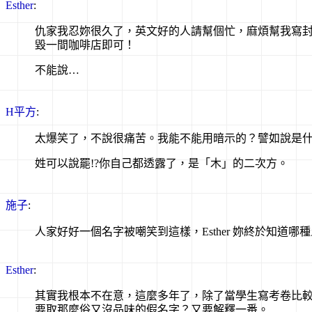
Esther
:
仇家我忍妳很久了，英文好的人請幫個忙，麻煩幫我寫
毀一間咖啡店即可！
不能說…
H平方
:
太爆笑了，不說很痛苦。我能不能用暗示的？譬如說是什
姓可以說罷!?你自己都透露了，是「木」的二次方。
施子
:
人家好好一個名字被嘲笑到這樣，Esther 妳終於知道哪
Esther
:
其實我根本不在意，這麼多年了，除了當學生寫考卷比
要取那麼俗又沒品味的假名字？又要解釋一番。