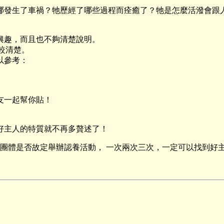
哪發生了車禍？牠歷經了哪些過程而痊癒了？牠是怎麼活潑會跟
興趣，而且也不夠清楚說明。
能較清楚。
以參考：
』
友一起幫你貼！
好主人的特質就不再多贅述了！
團體是否故定舉辦認養活動， 一次兩次三次，一定可以找到好