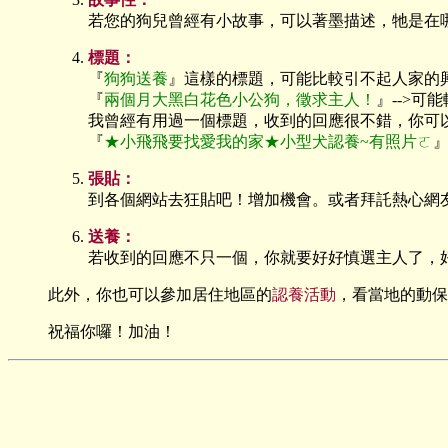
若您的狗兒曾經有小故事，可以著墨描述，牠是在
標題：
『
狗狗送養
』這樣的標題，可能比較引不起人家的
『
兩個月大黑白花色小公狗，徵求主人！
』-->可
我曾經有用過一個標題，收到的回應很不錯，你可
『
★小飛飛要找愛我的家★小型犬認養~有照片ㄛ
張貼：
到各個網站去狂貼吧！增加機會。或者拜託熱心網
送養：
若收到的回應不只一個，你就要好好慎選主人了，
此外，你也可以參加居住地區的
認養活動
，看當地的動保
祝福你囉！加油！