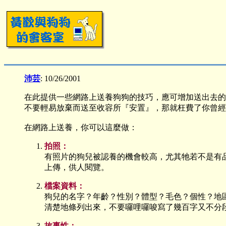
沛芸
: 10/26/2001
在此提供一些網路上送養狗狗的技巧，應可增加送出去的
不要輕易放棄而送至收容所『安置』，那就枉費了你曾經
在網路上送養，你可以這麼做：
拍照：
有照片的狗兒被認養的機會較高，尤其牠若不是有
上傳，供人閱覽。
檔案資料：
狗兒的名字？年齡？性別？體型？毛色？個性？地
清楚地條列出來，不要囉哩囉唆寫了幾百字又不分
故事性：