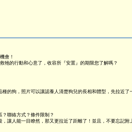
機會！
救牠的行動和心意了，收容所『安置』的期限您了解嗎？
品種的狗，照片可以讓認養人清楚狗兒的長相和體型，先拉近了
區？聯絡方式？條件限制？
段，讓人能一目瞭然，那又更拉近了距離了！並且，不要忘記附