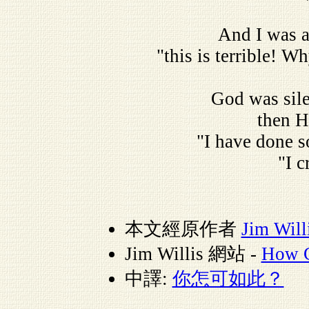
And I was a
"this is terrible! 
God was sil
then H
"I have done s
"I c
本文經原作者
Jim Will
Jim Willis 網站 -
How C
中譯:
你怎可如此？