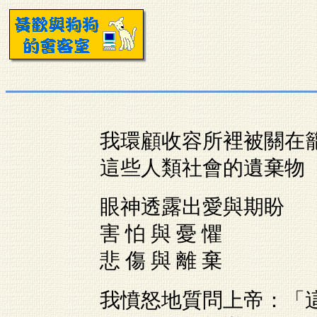
我環顧收容所裡被關在
這些人類社會的遺棄物
眼神透露出愛與期盼
害 怕 與 憂 懼
悲 傷 與 離 棄
我憤怒地質問上帝：「