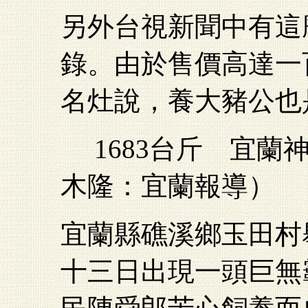
另外台視新聞中有這
錄。由於售價高達一
名灶說，養大豬公也
1683台斤 宜蘭
木隆：宜蘭報導）
宜蘭縣礁溪鄉玉田村
十三日出現一頭巨無