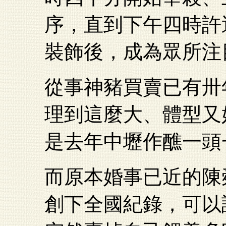
序，直到下午四時許
裝飾後，成為眾所注
從事神豬買賣已有卅
理到這麼大、體型又
是去年中壢作醮一頭
而原本婚事已近的陳
創下全國紀錄，可以