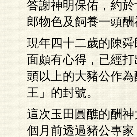
答謝神明保佑，約於
郎物色及飼養一頭酬
現年四十二歲的陳舜
面頗有心得，已經打
頭以上的大豬公作為
王」的封號。
這次玉田圓醮的酬神
個月前透過豬公專家