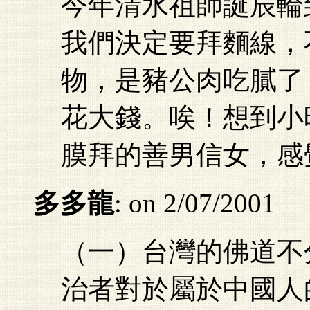
今年清水祖師誕辰輪
我們決定要拜麵線，
物，是豬公肉吃膩了
花大錢。唉！想到小
膜拜的善男信女，感
多多龍
: on 2/07/2001
（一）台灣的佛道不
治者對於屬於中國人