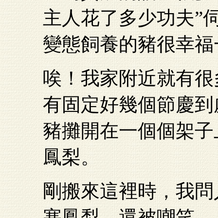
主人花了多少功夫”
變態飼養的豬很幸福
唉！我家附近就有很
有固定好幾個節慶到
豬攤開在一個個架子
鳳梨。
剛搬來這裡時，我問
塞鳳梨，還被嘲笑。