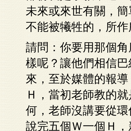
未來或來世有關，簡
不能被犧牲的，所作
請問：你要用那個角
樣呢？讓他們相信巴
來，至於媒體的報導
Ｈ，當初老師教的就
何，老師沒講要從環
說完五個Ｗ一個Ｈ，