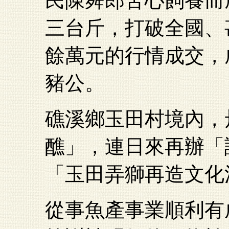
民陳舜郎苦心飼養而
三台斤，打破全國、
餘萬元的行情成交，
豬公。
礁溪鄉玉田村境內，
醮」，連日來再辦「
「玉田弄獅再造文化
從事魚產事業順利有