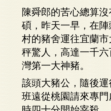
陳舜郎的苦心總算沒
碩，昨天一早，在陣
村的豬舍運往宜蘭市
秤驚人，高達一千六
灣第一大神豬。
該頭大豬公，隨後運
班遠從桃園請來專門
時四十分開始宰殺、