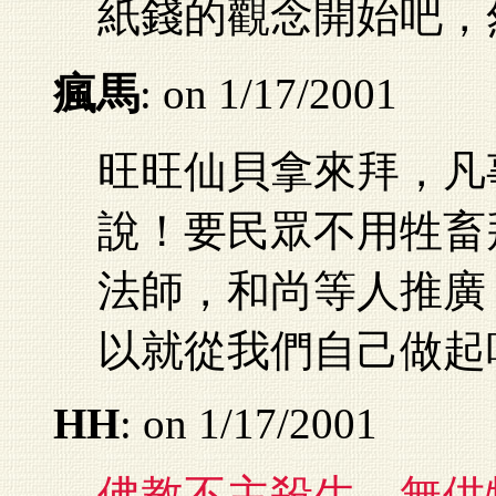
紙錢的觀念開始吧，
瘋馬
: on 1/17/2001
旺旺仙貝拿來拜，凡
說！要民眾不用牲畜
法師，和尚等人推廣
以就從我們自己做起
HH
: on 1/17/2001
佛教不主殺生，無供