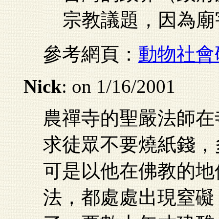
宗教議題，因為廟
參考網頁：
動物社會
Nick
: on 1/16/2001
農禪寺的聖嚴法師在
求徒眾不要燒紙錢，
可是以他在佛教的地
法，都處處出現窒礙