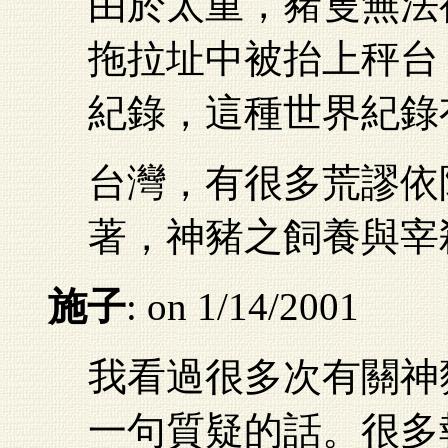
由於太重，豬隻無法
拖拉址中被抬上秤台
紀錄，這種世界紀錄
台灣，有很多荒謬依
著，神豬之飼養與宰
施子
: on 1/14/2001
我看過很多次有關神
一句質疑的話。很多