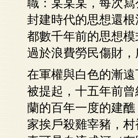
職：某某某，每次寫
封建時代的思想還根
都數千年前的思想模
過於浪費勞民傷財，
在軍權與白色的漸遠
被提起，十五年前曾
蘭的百年一度的建醮
家挨戶殺雞宰豬，村