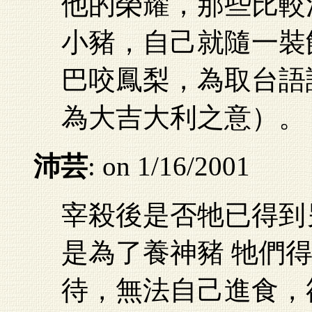
他的榮耀，那些比較
小豬，自己就隨一裝
巴咬鳳梨，為取台語
為大吉大利之意）。
沛芸
: on 1/16/2001
宰殺後是否牠已得到
是為了養神豬 牠們
待，無法自己進食，