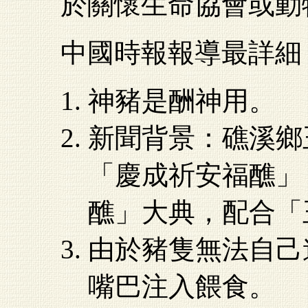
於關懷生命協會或動
中國時報報導最詳細
神豬是酬神用。
新聞背景：礁溪鄉
「慶成祈安福醮」
醮」大典，配合「
由於豬隻無法自己
嘴巴注入餵食。