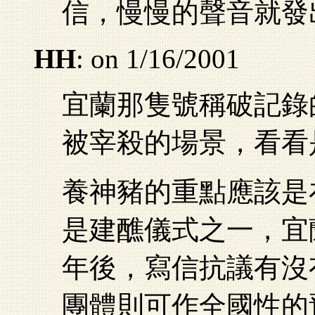
信，慢慢的聲音就發
HH
: on 1/16/2001
宜蘭那隻號稱破記錄
被宰殺的場景，看看
養神豬的重點應該是
是建醮儀式之一，宜
年後，寫信抗議有沒
團體則可作全國性的