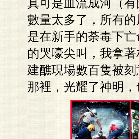
真可是血流成河（有
數量太多了，所有的
是在新手的荼毒下亡
的哭嚎尖叫，我拿著
建醮現場數百隻被刻
那裡，光耀了神明，