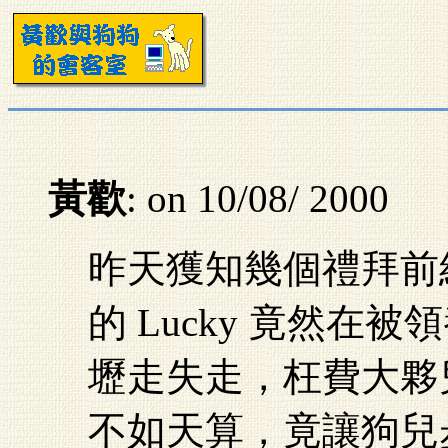
黃歡
: on 10/08/ 2000
昨天獲知幾個禮拜前
的 Lucky 竟然
壢走失走，枉費大夥
不如天算，竟讓狗兒