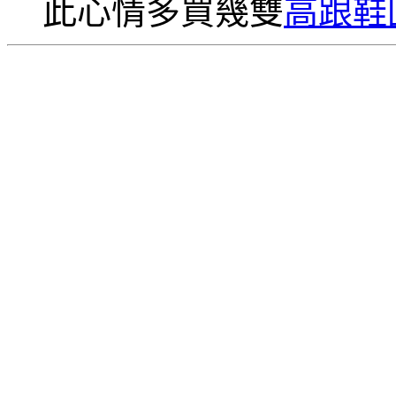
此心情多買幾雙
高跟鞋