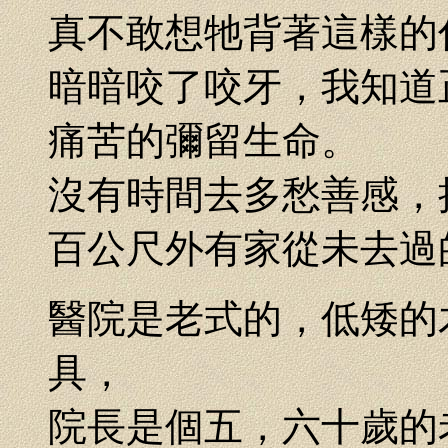
真不敢想牠背著這樣的
暗暗咬了咬牙，我知道
痛苦的彌留生命。
沒有時間去多愁善感，
百公尺外有家從未去過
醫院是老式的，低矮的
具，
院長是個五，六十歲的