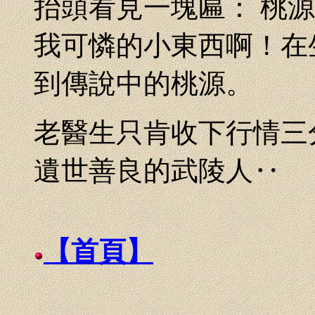
抬頭看見一塊匾： 桃
我可憐的小東西啊！在
到傳說中的桃源。
老醫生只肯收下行情三
遺世善良的武陵人‥
【首頁】