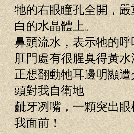
牠的右眼瞳孔全開，嚴
白的水晶體上。
鼻頭流水，表示牠的呼
肛門處有很腥臭得黃水
正想翻動牠耳邊明顯遭
頭對我自衛地
齜牙冽嘴，一顆突出眼
我面前！