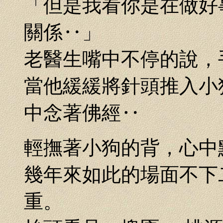
「但是我看你是在做好
關係‥」
老醫生嘴中不停的說，
當他緩緩將針頭推入小
中念著佛經‥
輕撫著小狗的背，心中
幾年來如此的場面不下
重。