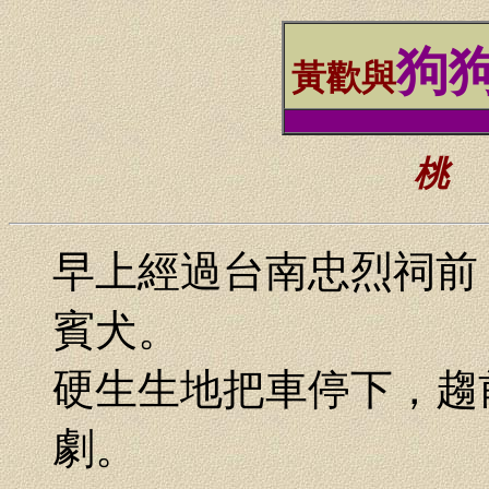
狗
黃歡與
_
桃
早上經過台南忠烈祠前
賓犬。
硬生生地把車停下，趨
劇。