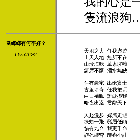
我的心是
隻流浪狗
當蟑螂有何不好？
天地之大 任我遨遊

LYS
6/16/99
上天入地 無所不在

山珍海味 葷素腥羶

筵席不斷 酒水無缺

住有豪宅 出乘賓士

古董珍奇 任我把玩

白日補眠 誰敢擾我

暗夜出巡 君鄰天下

興起漫步 婦孺走避

振翅一飛 鬚眉低頭

貓有九命 我更千命

詐死裝昏 雕蟲小計
