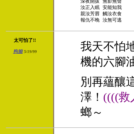
深夜開拔 無影無聲

汝正入眠 安能知我

親汝芳唇 觸汝衣食

報仇不晚 汝無可逃
太可怕了!!
我天不怕
狗臉
5/19/99
機的六腳
別再蘊釀
澤！
((((
螂～