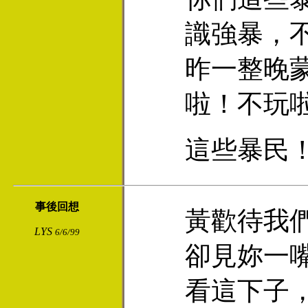
識強暴，
昨一整晚
啦！不玩
這些暴民
事後回想
黃歡待我
LYS
6/6/99
卻見妳一
看這下子