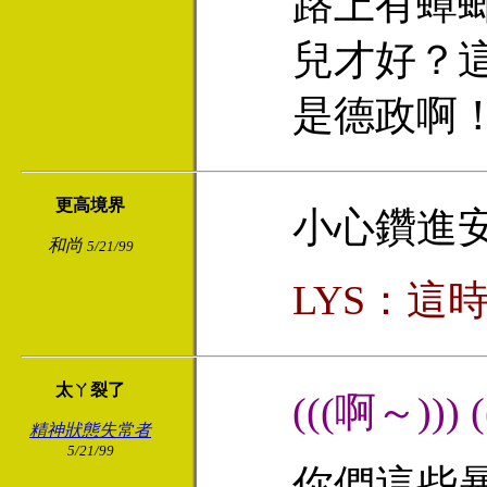
路上有蟑
兒才好？
是德政啊
更高境界
小心鑽進
和尚
5/21/99
LYS：這
太ㄚ裂了
(((啊～)))
精神狀態失常者
5/21/99
你們這些暴