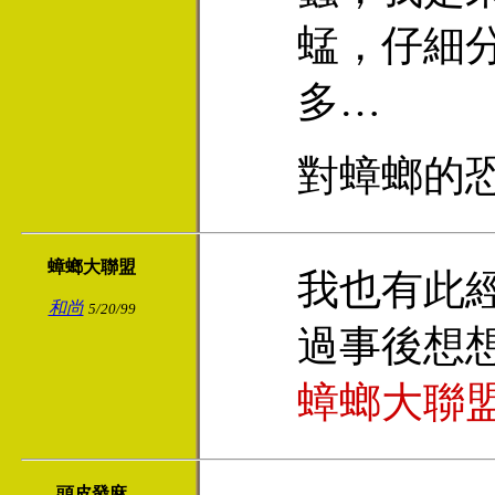
蜢，仔細
多…
對蟑螂的
蟑螂大聯盟
我也有此
和尚
5/20/99
過事後想
蟑螂大聯
頭皮發麻