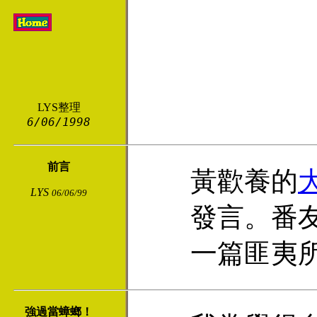
LYS整理
6/06/1998
前言
黃歡養的
LYS
06/06/99
發言。番
一篇匪夷
強過當蟑螂！