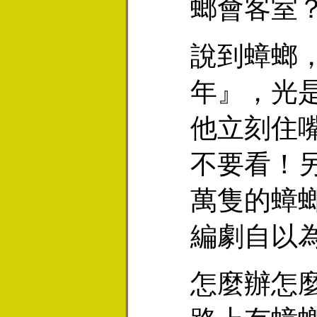
螂會客室
說到蟑螂
年』，光
他立刻住
不要看！
萬隻的蟑
編劇自以
怎麼辦怎