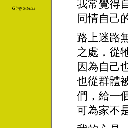
我常覺得
Gimy
5/16/99
同情自己
路上迷路
之處，從
因為自己
也從群體
們，給一
可為家不