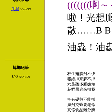
(((((((啊～
哭臉
5/20/99
啦！光想
散……B B 
油蟲！油
蟑螂絕筆
枉生翅膀飛不快

LYS
5/20/99
報紙揮來躲不掉

六足雖多腳嫌短

花貓黑狗來抓我

空有硬殼不能擋

滅飛克蟑要老命

真假食品難分辨
