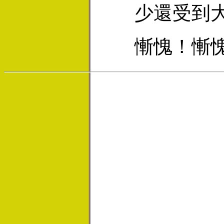
少還受到
慚愧！慚