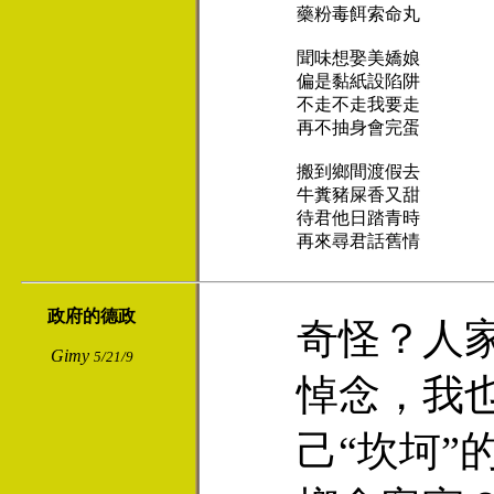
藥粉毒餌索命丸

聞味想娶美嬌娘

偏是黏紙設陷阱

不走不走我要走

再不抽身會完蛋

搬到鄉間渡假去

牛糞豬屎香又甜

待君他日踏青時

再來尋君話舊情
政府的德政
奇怪？人
Gimy
5/21/9
悼念，我
己“坎坷”