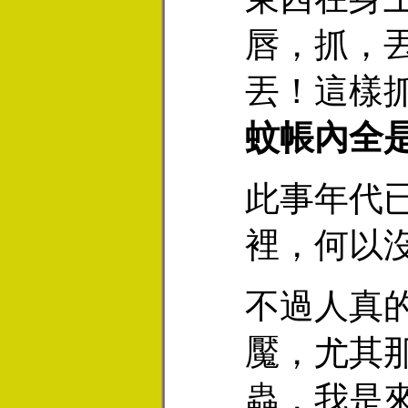
唇，抓，
丟！這樣
蚊帳內全
此事年代
裡，何以
不過人真
魘，尤其
蟲，我是