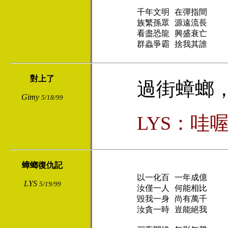
千年文明 在彈指間

族繁孫眾 源遠流長

看盡恐龍 興盛衰亡

群蟲爭霸 捨我其誰
對上了
過街蟑螂
Gimy
5/18/99
LYS：哇
蟑螂復仇記
以一化百 一年成億

LYS
5/19/99
汝僅一人 何能相比

毀我一身 尚有萬千

汝貪一時 豈能絕我
