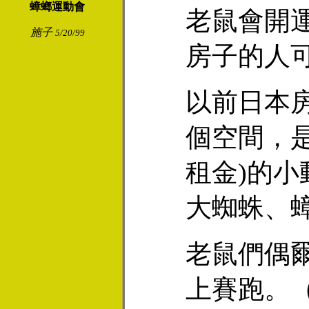
蟑螂運動會
老鼠會開
施子
5/20/99
房子的人
以前日本
個空間，
租金)的
大蜘蛛、
老鼠們偶
上賽跑。