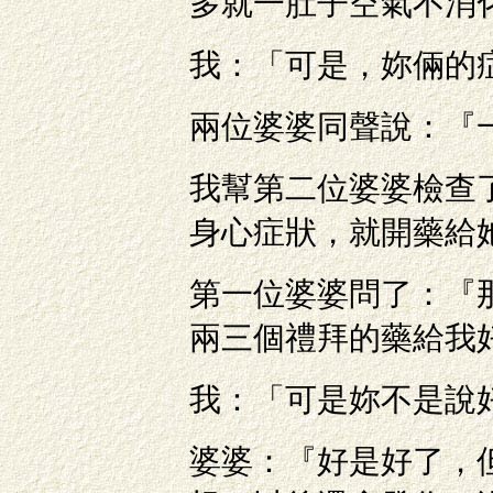
多就一肚子空氣不消
我：「可是，妳倆的
兩位婆婆同聲說：『
我幫第二位婆婆檢查
身心症狀，就開藥給
第一位婆婆問了：『
兩三個禮拜的藥給我
我：「可是妳不是說
婆婆：『好是好了，