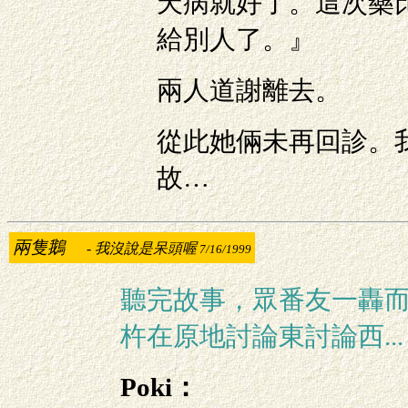
天病就好了。這次藥
給別人了。』
兩人道謝離去。
從此她倆未再回診。
故…
兩隻鵝
-
我沒說是呆頭喔
7/16/1999
聽完故事，眾番友一轟
杵在原地討論東討論西...
Poki：