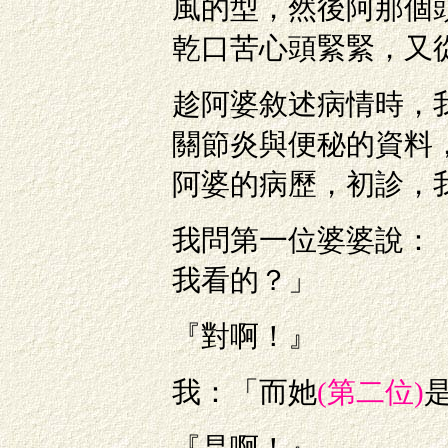
風的型，然後阿那個
乾口苦心頭緊緊，又
趁阿婆敘述病情時，
關節炎與便秘的資料
阿婆的病歷，初診，
我問第一位婆婆說：
我看的？」
『對啊！』
我：「而她
(第二位)