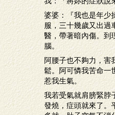
我：「將妳的症狀說
婆婆：『我也是年少
服，三十幾歲又出過
醫，帶著暗內傷。到
腦。
阿腰子也不夠力，害
鬆。阿可憐我苦命一
惹我生氣。
我若受氣就肩膀緊脖
發燒，症頭就來了。