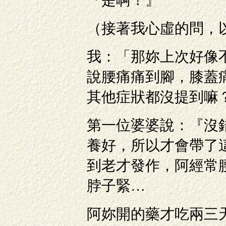
『是啊！』
（接著我心虛的問，
我：「那妳上次好像
說腰痛痛到腳，膝蓋
其他症狀都沒提到嘛
第一位婆婆說：『沒
養好，所以才會帶了
到老才發作，阿經常
脖子緊…
阿妳開的藥才吃兩三