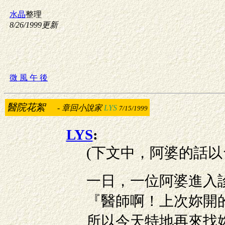
水晶
整理
8/26/1999更新
微 風 午 後
醫院花絮
-
章回小說家
LYS
7/15/1999
LYS
:
(下文中，阿婆的話以
一日，一位阿婆進入
『醫師啊！上次妳開
所以今天特地再來找