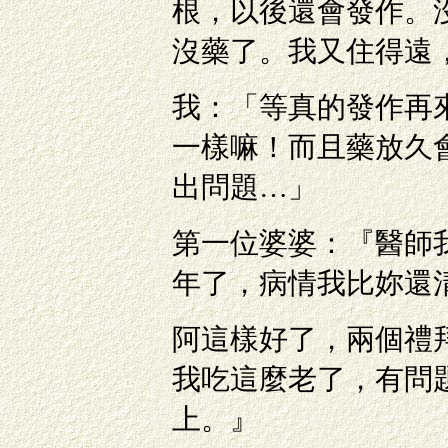
根，以後還會發作。
沒藥了。我又住得遠
我：「等真的發作再
一樣嘛！而且藥放久
出問題…」
第一位婆婆：『醫師
年了，病情我比妳還
阿這樣好了，兩個禮
我吃這麼老了，有問
上。』