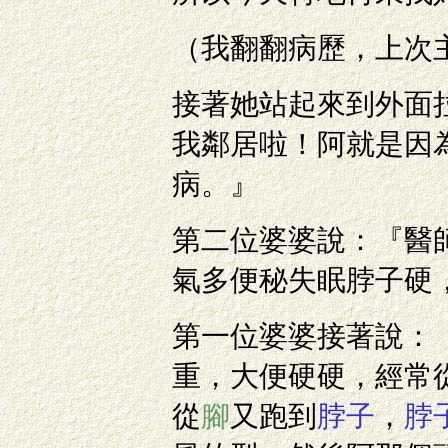
（我翻翻病歷，上次
接著她站起來到外面
我鄰居啦！阿就是因
病。』
第二位婆婆說：『醫
氣多便秘失眠脖子硬
第一位婆婆接著說：
重，大便硬硬，經常
從
腳
又跑到
脖子
，
脖