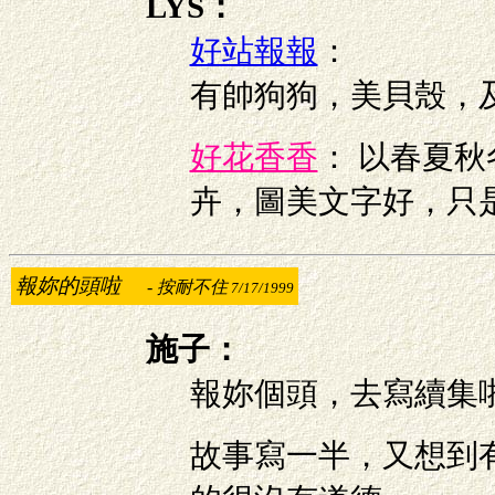
LYS：
好站報報
：
有帥狗狗，美貝殼，
好花香香
： 以春夏
卉，圖美文字好，只
報妳的頭啦
-
按耐不住
7/17/1999
施子：
報妳個頭，去寫續集
故事寫一半，又想到