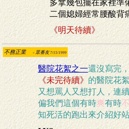
多拿幾包擺在家裡準
二個媳婦經常腰酸背
《明天待續》
不務正業
-
眾番友
7/15/1999
醫院花絮之一
還沒寫完，
《未完待續》
的醫院花
又想罵人又想打人，連
偏我們這個有時
爽
有時
知死活的跑出來介紹好