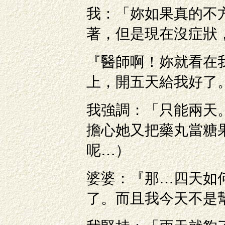
我：「妳如果真的不
著，但是現在沒症狀
『醫師啊！妳就看在
上，開五天給我好了
我強調：「只能兩天
擔心她又把藥丸當糖
呢…）
婆婆：『那…四天如
了。而且我今天不是