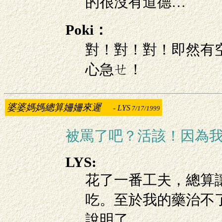
的很沒有道德…
Poki：
對！對！對！即然有
心急ㄝ！
婆婆媽媽總算姍姍來遲
-
LYS
7/17/1999
被罵了吧？活該！因為我也
LYS:
花了一番工夫，總算
吃。至於我的藥治不
說明了。