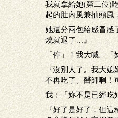
我就拿給她(第二位)
起的肚內風兼抽頭風
她還分兩包給感冒感
燒就退了…』
「停」！我大喊。「
『沒別人了。我大媳
不再吃了。醫師啊！
我：「妳不是已經吃
『好了是好了，但這