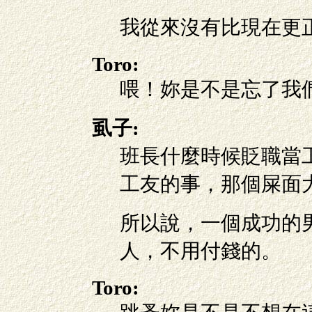
我從來沒有比現在更
Toro:
喂！妳是不是忘了我
虱子:
班長什麼時候貶職當
工友的事，那個屎面
所以說，一個成功的
人，不用付錢的。
Toro: