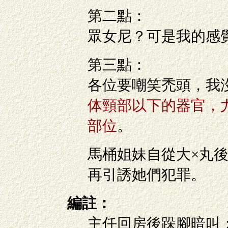
第二點：
眾女尼？可是我的感
第三點：
各位要嘲笑禿頭，我
体頸部以下的器官，
部位
。
馬桶姐妹自從大×丸
再引誘她們犯罪。
編註：
主任回房後跺腳暗叫