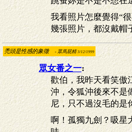
跳蚤妳是不是不想在
我看照片怎麼覺得“
幾張照片，都沒戴帽
禿頭是性感的象徵
-
眾馬屁精
3/12/1999
眾女番之一
:
歡伯，我昨天看笑傲
沖，令狐沖後來不是
尼，只不過沒毛的是
啊！孤獨九劍？吸星
哇……