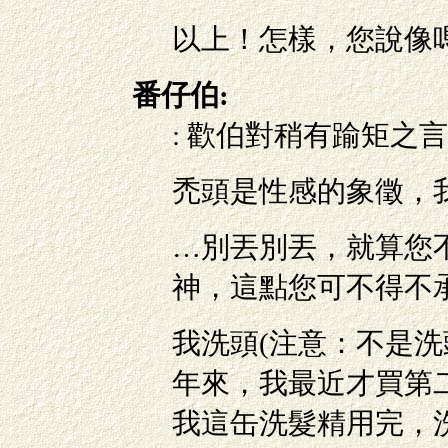
以上！怎樣，您說像
番仔伯:
: 歡伯對稍有踰矩之
禿頭是性感的象徵，
…別丟別丟，就算您
神，這點您可不得不
我洗頭(注意：不是洗
年來，我最近才買第
我這缶洗髮精用完，