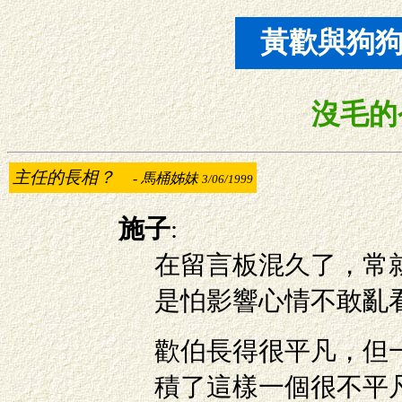
黃歡與
狗
沒毛的
主任的長相？
-
馬桶姊妹
3/06/1999
施子
:
在留言板混久了，常
是怕影響心情不敢亂
歡伯長得很平凡，但
積了這樣一個很不平