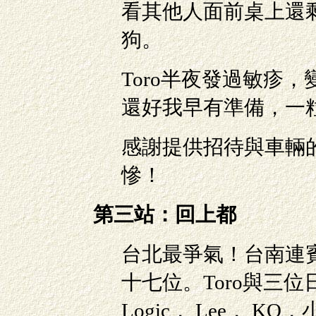
看其他人面前桌上還
狗。
Toro半夜發過敏疹
還好我早有準備，一
感謝提供招待與車輛
慘！
第三站：回上都
台北最爭氣！台南連
十七位。Toro與三位日
Logic， Lee， KO