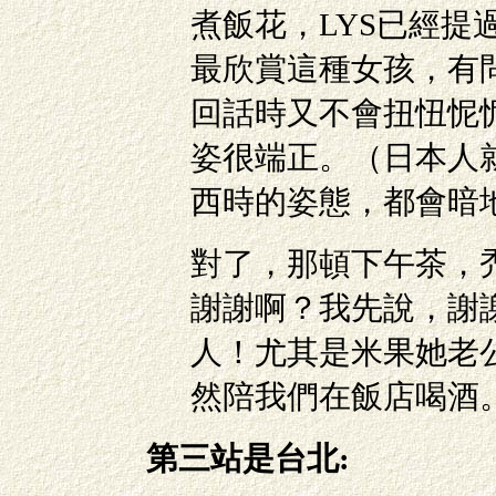
煮飯花，LYS已經提
最欣賞這種女孩，有
回話時又不會扭忸怩
姿很端正。（日本人
西時的姿態，都會暗
對了，那頓下午茶，
謝謝啊？我先說，謝
人！尤其是米果她老
然陪我們在飯店喝酒
第三站是台北: