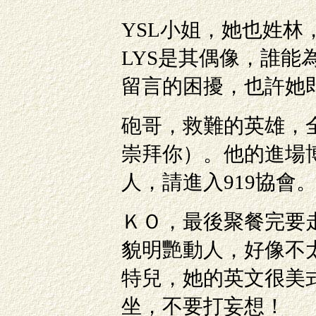
YSL小姐，她也姓林
LYS是其偶像，誰能為她
留言的困擾，也許她
砲哥，救難的英雄，
崇拜你）。他的進場
人，請進入919協會
ＫＯ，最後聚餐完要
貌明艷動人，好像不
特兒，她的英文很美
坐，不要打妄想！