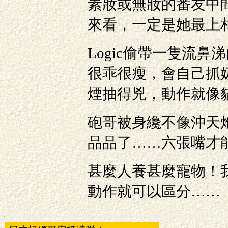
素妝或無妝的番友中
來看，一定是她最上
Logic偷帶一隻流鼻
很乖很瘦，會自己抓奶
煙抽得兇，動作就像
砲哥被身纔不像沖天
品品了……六張嘴才
甚麼人養甚麼寵物！
動作就可以區分……