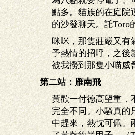
為八點就要停電了。
點多。貓族的在庭院逗
的沙發聊天。託Tor
咪咪，那隻莊嚴又有
予熱情的招呼，之後
被我撈到那隻小喵威
第二站：雁南飛
黃歡一付德高望重，
完全不同。小騷真的只有
中趕來，熱忱可佩。