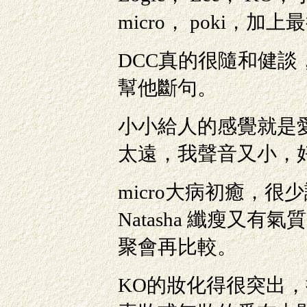
micro， poki，
DCC真的很隨和健
幫他斷句。
小小給人的感覺就是
太遠，我聲音又小，
micro大病初癒，
Natasha 纖瘦又
聚會再比較。
KO的妝化得很突出