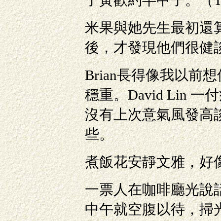
了黃歡約半甲子。（T
米果與她先生最初還
後，才發現他們很健
Brian長得像我以前想像
穩重。David Li
沒有上次意氣風發高談闊
些。
煮飯花安靜文雅，好
一票人在咖啡廳光說
中午就空腹以待，掃