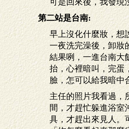
可是回來後，我發現
第二站是台南:
早上沒化什麼妝，想
一夜洗完澡後，卸妝
結果咧，一進台南大
抬，心裡暗叫，完蛋
臉，怎可以給我暗中
主任的照片我看過，
間，才趕忙躲進浴室
具，才趕出來見人。