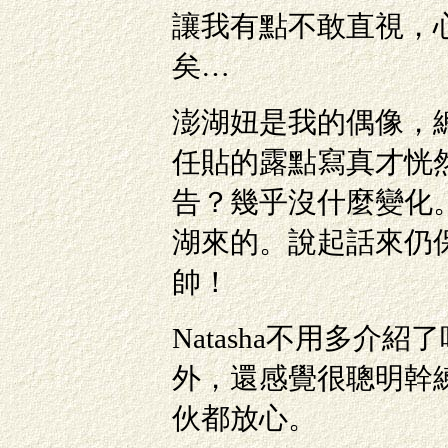
讓我有點不敢直視，
矣…
澎湖妞是我的偶像，
任貼的露點寫真才恍
告？幾乎沒什麼變化
湖來的。說起話來仍
帥！
Natasha不用多介
外，還感覺很聰明幹
伙都放心。