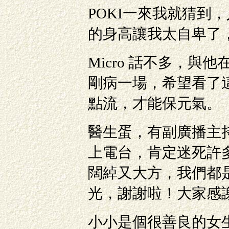
POKI一來我就猜到
的身高讓我太自卑了
Micro 話不多，
剛病一場，希望看了
點流，才能保元氣。
醫生蛋，有副廣播主
上電台，肯定迷死許
闊綽又大方，我們都
光，謝謝啦！大家感
小小是個很善良的女