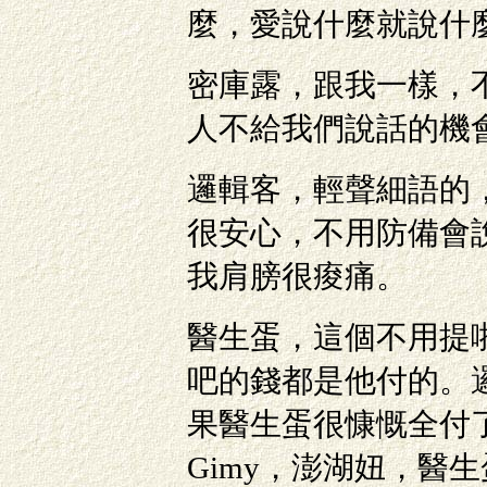
麼，愛說什麼就說什
密庫露，跟我一樣，
人不給我們說話的機
邏輯客，輕聲細語的
很安心，不用防備會
我肩膀很痠痛。
醫生蛋，這個不用提
吧的錢都是他付的。
果醫生蛋很慷慨全付
Gimy，澎湖妞，醫