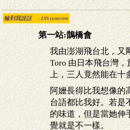
輪到我說話
-
LYS
10/08/1999
第一站:鵲橋會
我由澎湖飛台北，又
Toro 由日本飛台
上，三人竟然能在十
阿嬤長得比我想像的
台語都比我好。若是
的味道，但是當她伸
覺就是不一樣。