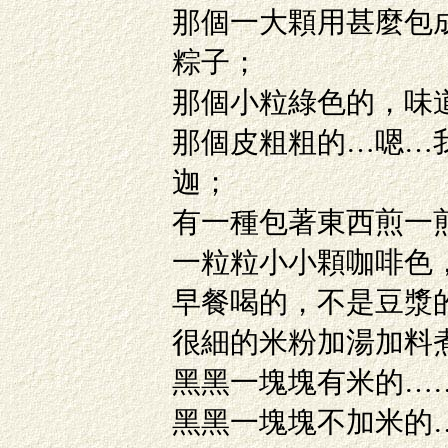
那個一大顆用甚麼包
粽子；
那個小粒綠色的，味
那個皮粗粗的…嗯…
迦；
有一種包著東西煎一
一粒粒小小顆咖啡色
早餐喝的，不是豆漿
很細的米粉加湯加料
黑黑一塊塊有米的…
黑黑一塊塊不加米的