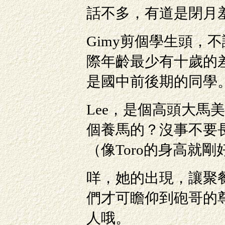
話不多，有道是閉月
Gimy剪個學生頭，
際年齡最少有十歲的
是國中前後期的同學
Lee，是個高頭大馬
個養馬的？沒事不要
（像Toro的身高就剛
咩，她的出現，讓聚
們才可瞻仰到砲哥的
人哦。