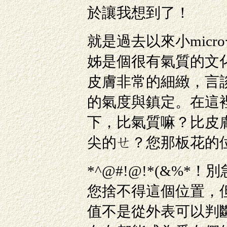
於讓我想到了！
就是過去以來小micr
姊是個很有氣質的文化
皮膚非常的細緻，言
的氣度與鎮定。在這
下，比氣質嘛？比皮
尖的ㄝ？您那板花的
*^@#!@!*(&%
您捨不得這個位置，
值不是從外表可以判