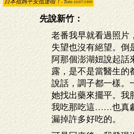
日本祖媽平安抵達啦！
-
Toro
10/07/1999
先說新竹：
老番我早就看過照片
失望也沒有絕望。倒
阿那個澎湖妞說起話
露，是不是當醫生的
說話，調子都一樣。
她找出藥來擺平。我
我吃那吃這……也真
漏掉許多好吃的。