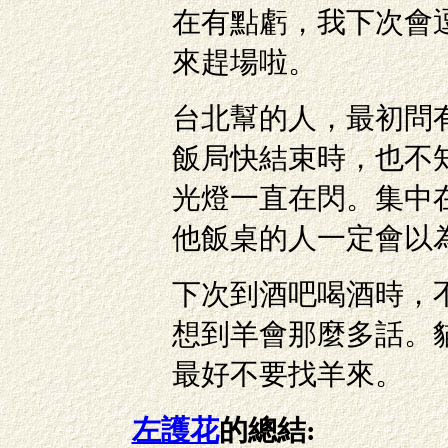
在有點虧，我下次會
來趕場啦。
台北幫的人，最初問
飯局快結束時，也不
光燈一直在閃。集中
他飯桌的人一定會以
下次到酒吧喝酒時，
想到羊會那麼多話。
最好不要找羊來。
左護花
的總結: