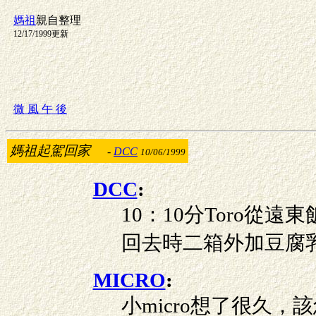
媽祖
親自整理
12/17/1999更新
微 風 午 後
媽祖起駕回家
-
DCC
10/06/1999
DCC
:
10：10分Toro從
回去時二箱外加豆腐
MICRO
:
小micro想了很久，該