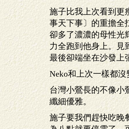
施子比我上次看到更
事天下事〕的重擔全
卻多了濃濃的母性光
力全跑到他身上。見
最後卻端坐在沙發上
Neko和上次一樣都
台灣小鶯長的不像小
纖細優雅。
施子要我們趕快吃晚