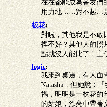
在在都能成為番友們
用力地……對不起…
板花
:
對啦，其他我是不敢
裡不好？其他人的照
點就沒人能比了！主
logic
:
我來到桌邊，有人面
Natasha，但她說
禍，明明是一株花的
的姑娘，漂亮中帶著