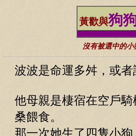
狗
黃歡與
_
沒有被選中的小狗
波波是命運多舛，或者
他母親是棲宿在空戶騎
桑餵食。
那一次她生了四隻小狗