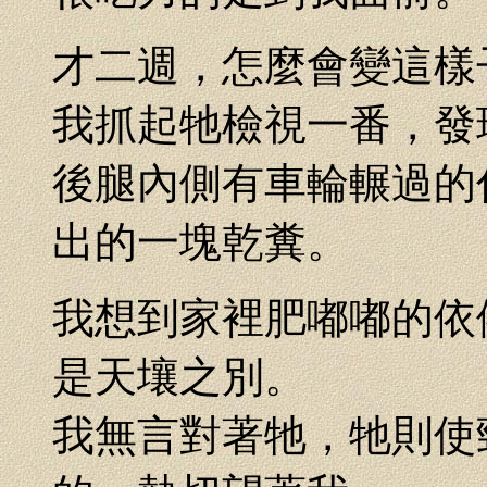
才二週，怎麼會變這樣
我抓起牠檢視一番，發
後腿內側有車輪輾過的
出的一塊乾糞。
我想到家裡肥嘟嘟的依
是天壤之別。
我無言對著牠，牠則使