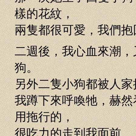
樣的花紋，
兩隻都很可愛，我們抱
二週後，我心血來潮，
狗。
另外二隻小狗都被人家
我蹲下來呼喚牠，赫然
用拖行的，
很吃力的走到我面前。