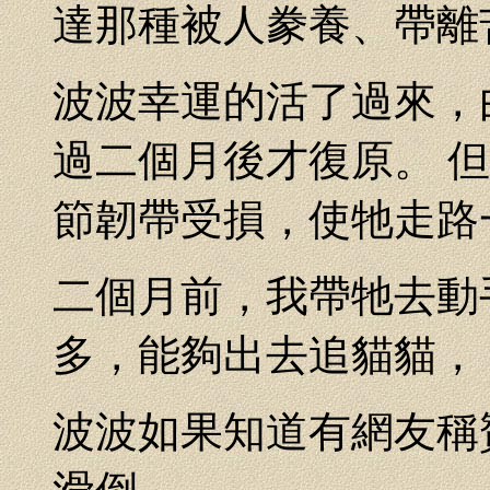
達那種被人豢養、帶離
波波幸運的活了過來，
過二個月後才復原。 
節韌帶受損，使牠走路
二個月前，我帶牠去動
多，能夠出去追貓貓，
波波如果知道有網友稱