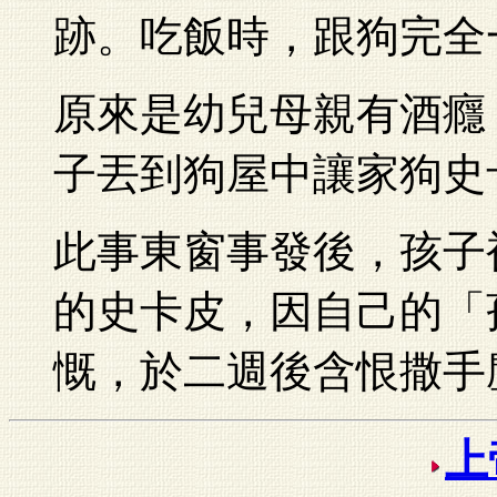
跡。吃飯時，跟狗完全
原來是幼兒母親有酒癮
子丟到狗屋中讓家狗史
此事東窗事發後，孩子
的史卡皮，因自己的「
慨，於二週後含恨撒手
上