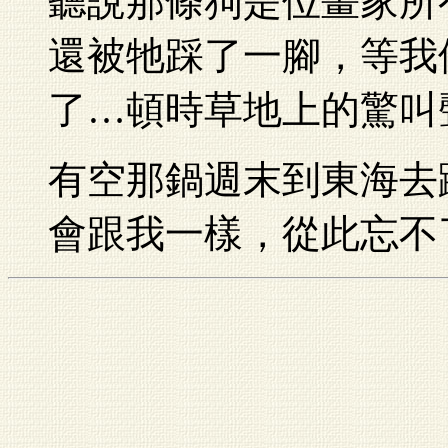
聽說那條狗是位畫家所
還被牠踩了一腳，等我
了…頓時草地上的驚叫
有空那鍋週末到東海去
會跟我一樣，從此忘不