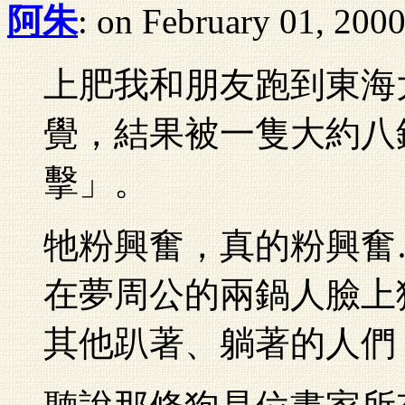
阿朱
: on February 01, 200
上肥我和朋友跑到東海
覺，結果被一隻大約八
擊」。
牠粉興奮，真的粉興奮
在夢周公的兩鍋人臉上
其他趴著、躺著的人們