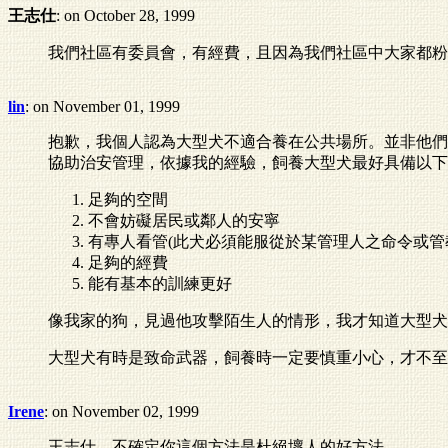
王志仕
: on October 28, 1999
我們社區有委員會，有經費，且因為我們社區中大家都粉
lin
: on November 01, 1999
抱歉，我個人認為大型犬不適合養在公共場所。並非他們
協助治安管理，依據我的經驗，飼養大型犬最好具備以下
足夠的空間
不會妨礙居民或鄰人的安寧
有專人看管(此犬必須能服從於某管理人之命令或管
足夠的經費
能有基本的訓練更好
像我家的狗，見過他攻擊陌生人的情形，我才知道大型犬
大型犬有時是致命武器，飼養時一定要慎重小心，才不至
Irene
: on November 02, 1999
王志仕，不確定你這個方法是杜絕壞人的好方法。