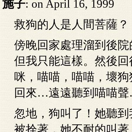
施子
: on April 16, 1999
救狗的人是人間菩薩？
傍晚回家處理溜到後院
但我只能這樣。然後回
咪，喵喵，喵喵，壞狗
回來…遠遠聽到喵喵聲
忽地，狗叫了！她聽到
被拴著，她不耐的叫著