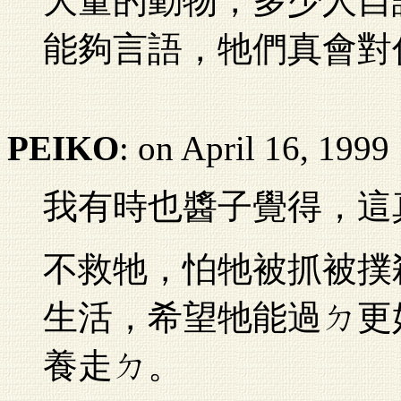
大量的動物，多少人自
能夠言語，牠們真會對
PEIKO
: on April 16, 1999
我有時也醬子覺得，這
不救牠，怕牠被抓被撲
生活，希望牠能過ㄉ更
養走ㄉ。