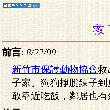
救 
前言
:
8/22/99
新竹市保護動物協會
救
子家。狗狗掙脫鍊子到
敢靠近吃飯，鄰居也有