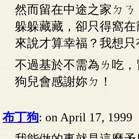
然而留在中途之家ㄉㄋ
躲躲藏藏，卻只得窩在
來說才算幸福？我想只
不過基於不需為ㄌ吃，
狗兒會感謝妳ㄉ！
布丁狗
: on April 17, 1999
我能做的事就是這麼矛