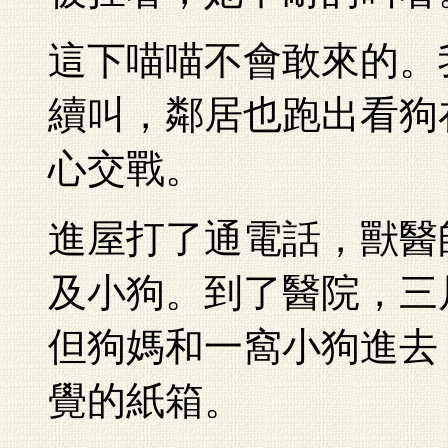
這下喵喵不會敢來的。
續叫，鄰居也跑出看狗
心交戰。
進屋打了通電話，獸醫
及小狗。到了醫院，三
但狗媽和一窩小狗進去
覺的紙箱。