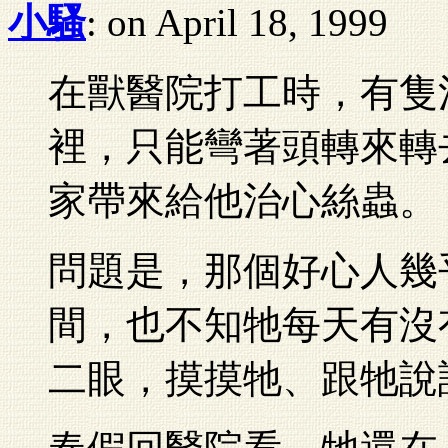
小騷
: on April 18, 1999
在獸醫院打工時，有隻
裡，只能彎著頭轉來轉
家帶來給他治心絲蟲。
問題是，那個好心人幾
間，也不知牠每天有沒
二眼，摸摸牠、跟牠說